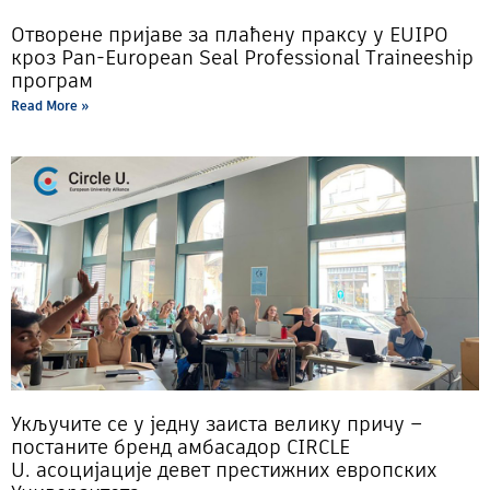
Отворене пријаве за плаћену праксу у EUIPO
кроз Pan-European Seal Professional Traineeship
програм
Read More »
Укључите се у једну заиста велику причу –
постаните бренд амбасадор CIRCLE
U. асоцијације девет престижних европских