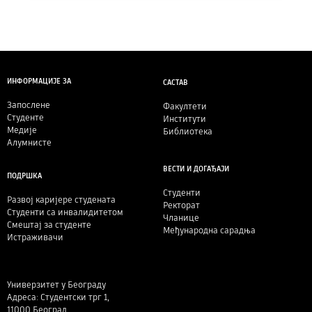
ИНФОРМАЦИЈЕ ЗА
САСТАВ
Запослене
Факултети
Студенте
Институти
Медије
Библиотека
Алумнисте
ВЕСТИ И ДОГАЂАЈИ
ПОДРШКА
Студенти
Развој каријере студената
Ректорат
Студенти са инвалидитетом
Чланице
Смештај за студенте
Међународна сарадња
Истраживачи
Универзитет у Београду
Адреса: Студентски трг 1,
11000 Београд