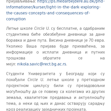
пријављивања:
https://ps.medarbejdere.au.dk/phd-
informationer/kurser/light-in-the-dark-exploring-
the-causes-concepts-and-consequences-of-
corruption
Летње школе
Circle U.
су бесплатне, а одабраним
студентима биће обезбеђене дневнице за дане
боравка и дане пута. Висина дневнице је 70 евра.
Уколико Ваша пријава буде прихваћена, за
информације о исплати дневница и путних
трошкова обратите се на
мејл:
nikola.savic@rect.bg.ac.rs
.
Студенти Универзитета у Београду који су
похађали
Circle U.
летње школе у претходном
пројектном циклусу били су презадовољни
могућношћу да се повежу са колегама из других
земаља, квалитетом предавања и актуелношћу
тема, а неки од њих и данас остварују сарадњу
кроз реализацију заједничких пројеката.