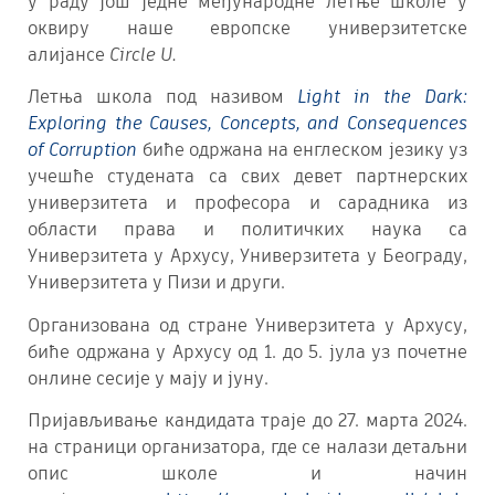
у раду још једне међународне летње школе у
оквиру наше европске универзитетске
алијансе
Circle U.
Летња школа под називом
Light in the Dark:
Exploring the Causes, Concepts, and Consequences
of Corruption
биће одржана на енглеском језику уз
учешће студената са свих девет партнерских
универзитета и професора и сарадника из
области права и политичких наука са
Универзитета у Архусу, Универзитета у Београду,
Универзитета у Пизи и други.
Организована од стране Универзитета у Архусу,
биће одржана у Архусу од 1. до 5. јула уз почетне
онлине сесије у мају и јуну.
Пријављивање кандидата траје до 27. марта 2024.
на страници организатора, где се налази детаљни
опис школе и начин