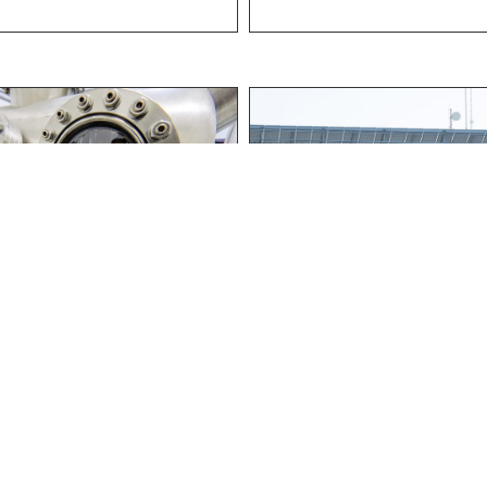
 ЗА ФИЗИКУ У
ИНСТИТУТ "МИХАЈЛО П
У