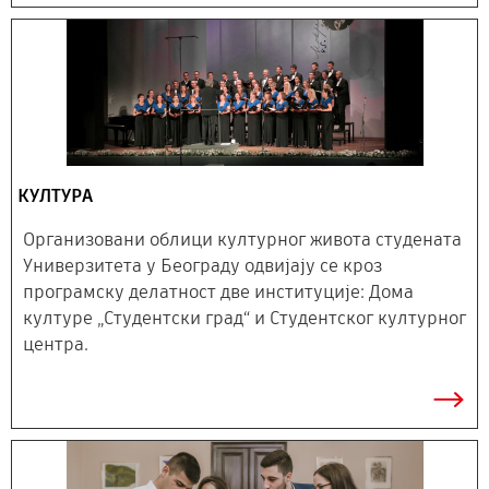
КУЛТУРА
Организовани облици културног живота студeната
Универзитета у Београду одвијају се кроз
програмску делатност две институције: Дома
културе „Студентски град“ и Студентског културног
центра.