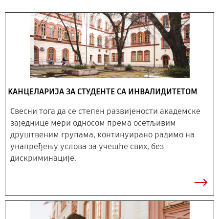
KАНЦЕЛАРИЈА ЗА СТУДЕНТЕ СА ИНВАЛИДИТЕТОМ
Свесни тога да се степен развијености академске
заједнице мери односом према осетљивим
друштвеним групама, континуирано радимо на
унапређењу услова за учешће свих, без
дискриминације.