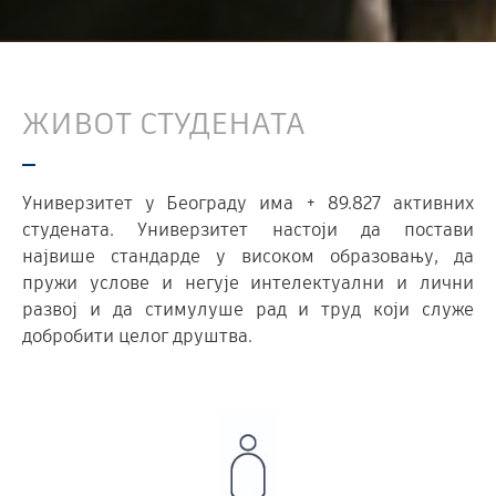
ЖИВОТ СТУДЕНАТА
Универзитет у Београду има + 89.827 активних
студената. Универзитет настоји да постави
највише стандарде у високом образовању, да
пружи услове и негује интелектуални и лични
развој и да стимулуше рад и труд који служе
добробити целог друштва.