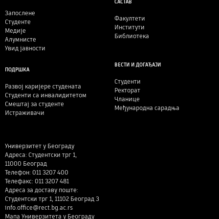
САСТАВ
Запослене
Факултети
Студенте
Институти
Медије
Библиотека
Алумнисте
Увид јавности
ВЕСТИ И ДОГАЂАЈИ
ПОДРШКА
Студенти
Развој каријере студената
Ректорат
Студенти са инвалидитетом
Чланице
Смештај за студенте
Међународна сарадња
Истраживачи
Универзитет у Београду
Адреса: Студентски трг 1,
11000 Београд
Телефон: 011 3207 400
Телефакс: 011 3207 481
Адреса за доставу поште:
Студентски трг 1, 11102 Београд 3
info.office@rect.bg.ac.rs
Мапа Универзитета у Београду