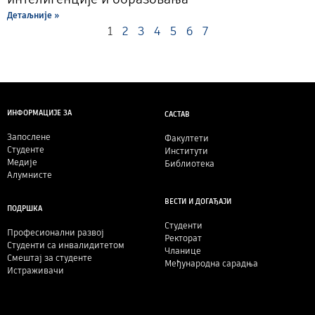
Детаљније »
1
2
3
4
5
6
7
ИНФОРМАЦИЈЕ ЗА
САСТАВ
Запослене
Факултети
Студенте
Институти
Медије
Библиотека
Алумнисте
ВЕСТИ И ДОГАЂАЈИ
ПОДРШКА
Студенти
Професионални развој
Ректорат
Студенти са инвалидитетом
Чланице
Смештај за студенте
Међународна сарадња
Истраживачи