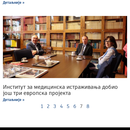
Детаљније »
Институт за медицинска истраживања добио
још три европска пројекта
Детаљније »
1
2
3
4
5
6
7
8