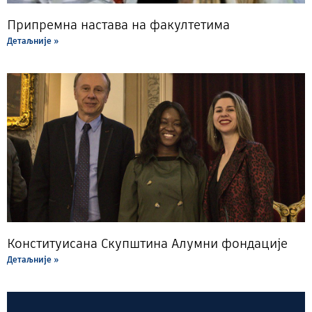
Припремна настава на факултетима
Детаљније »
Конституисана Скупштина Алумни фондације
Детаљније »