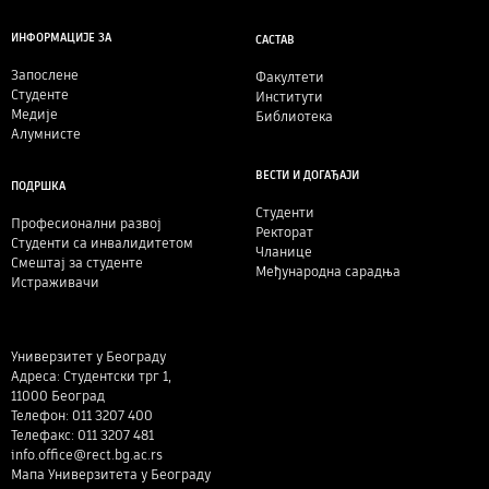
ИНФОРМАЦИЈЕ ЗА
САСТАВ
Запослене
Факултети
Студенте
Институти
Медије
Библиотека
Алумнисте
ВЕСТИ И ДОГАЂАЈИ
ПОДРШКА
Студенти
Професионални развој
Ректорат
Студенти са инвалидитетом
Чланице
Смештај за студенте
Међународна сарадња
Истраживачи
Универзитет у Београду
Адреса: Студентски трг 1,
11000 Београд
Телефон: 011 3207 400
Телефакс: 011 3207 481
info.office@rect.bg.ac.rs
Мапа Универзитета у Београду