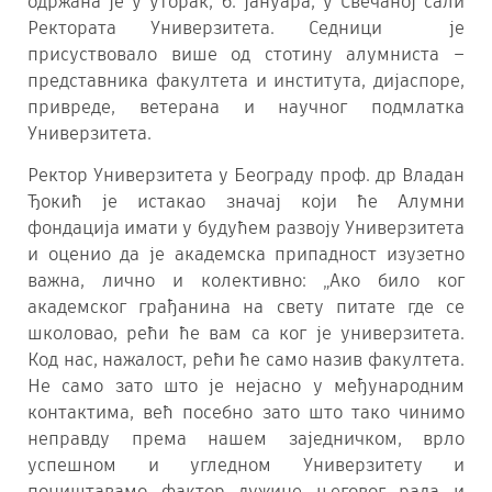
одржана је у уторак, 6. јануара, у Свечаној сали
Ректората Универзитета. Седници је
присуствовало више од стотину алумниста –
представника факултета и института, дијаспоре,
привреде, ветерана и научног подмлатка
Универзитета.
Ректор Универзитета у Београду проф. др Владан
Ђокић је истакао значај који ће Алумни
фондација имати у будућем развоју Универзитета
и оценио да је академска припадност изузетно
важна, лично и колективно: „Ако било ког
академског грађанина на свету питате где се
школовао, рећи ће вам са ког је универзитета.
Код нас, нажалост, рећи ће само назив факултета.
Не само зато што је нејасно у међународним
контактима, већ посебно зато што тако чинимо
неправду према нашем заједничком, врло
успешном и угледном Универзитету и
поништавамо фактор дужине његовог рада и