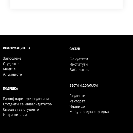
ИНФОРМАЦИЈЕ ЗА
САСТАВ
Запослене
Факултети
Студенте
Институти
Медије
Библиотека
Алумнисте
ВЕСТИ И ДОГАЂАЈИ
ПОДРШКА
Студенти
Развој каријере студената
Ректорат
Студенти са инвалидитетом
Чланице
Смештај за студенте
Међународна сарадња
Истраживачи