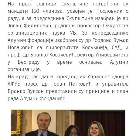
На првој седници Скупштине потврђени су
мандати 150 чланова, усвојен је Пословник о
раду, а за председника Скупштине изабран је др
Јован Филиповић, редовни професор Факултета
организационих наука УБ. За копредседнике
Алумни фондације изабрани су др Гордана Вуњак
Новаковић са Универзитета Kолумбија, САД, и
проф. др Бранко Kовачевић, ректор Универзитета
у Београду у време оснивања Алумни
организације.
На крају заседања, председник Управног одбора
АФУБ проф. др Горан Петковић и управитељ
Бранко Вуксан представили су принципе и план
рада Алумни фондације.