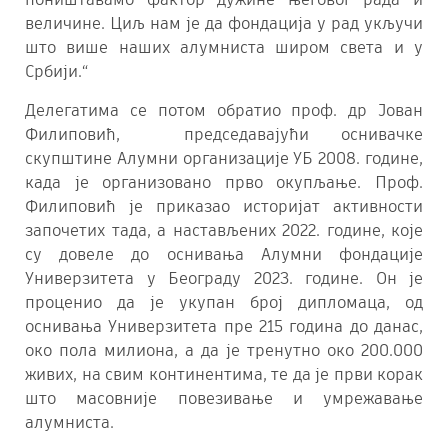
величине. Циљ нам је да фондација у рад укључи
што више наших алумниста широм света и у
Србији.“
Делегатима се потом обратио проф. др Јован
Филиповић, председавајући оснивачке
скупштине Алумни организације УБ 2008. године,
када је организовано прво окупљање. Проф.
Филиповић је приказао историјат активности
започетих тада, а настављених 2022. године, које
су довеле до оснивања Алумни фондације
Универзитета у Београду 2023. године. Он је
проценио да је укупан број дипломаца, од
оснивања Универзитета пре 215 година до данас,
око пола милиона, а да је тренутно око 200.000
живих, на свим континентима, те да је први корак
што масовније повезивање и умрежавање
алумниста.