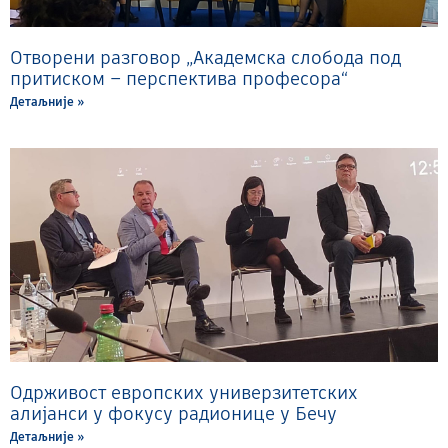
Отворени разговор „Академска слобода под
притиском – перспектива професора“
Детаљније »
Одрживост европских универзитетских
алијанси у фокусу радионице у Бечу
Детаљније »