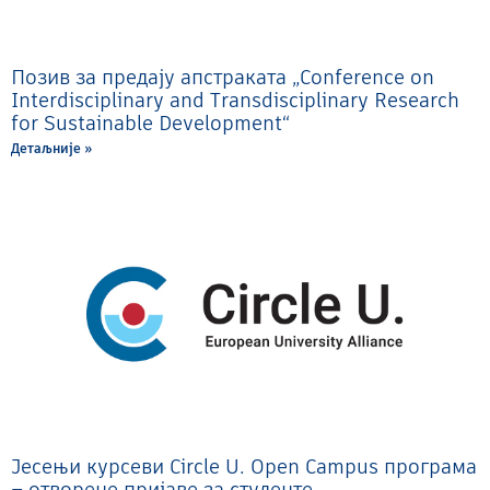
Позив за предају апстраката „Conference on
Interdisciplinary and Transdisciplinary Research
for Sustainable Development“
Детаљније »
Јесењи курсеви Circle U. Open Campus програма
– отворене пријаве за студенте