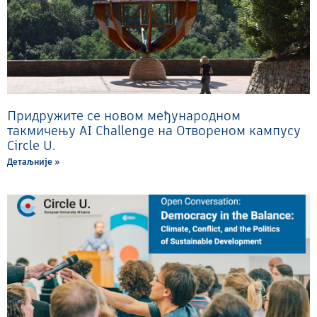
Придружите се новом међународном
такмичењу AI Challenge на Отвореном кампусу
Circle U.
Детаљније »