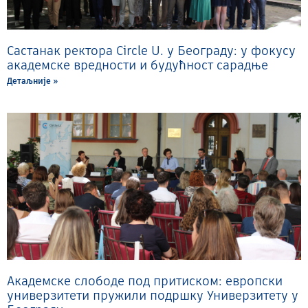
Састанак ректора Circle U. у Београду: у фокусу
академске вредности и будућност сарадње
Детаљније »
Академске слободе под притиском: европски
универзитети пружили подршку Универзитету у