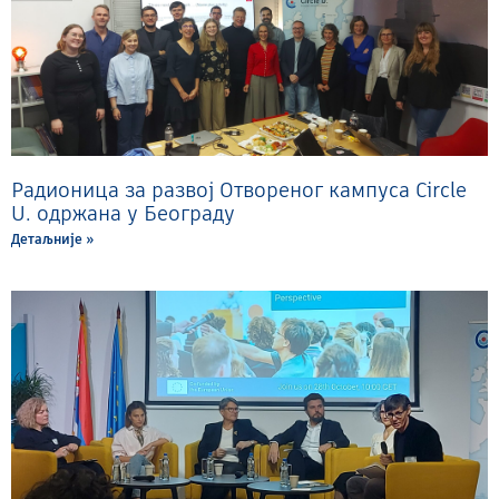
Радионица за развој Отвореног кампуса Circle
U. одржана у Београду
Детаљније »