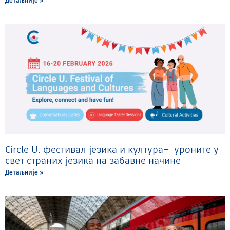
Детаљније »
Circle U. фестивал језика и култура– уроните у
свет страних језика на забавне начине
Детаљније »