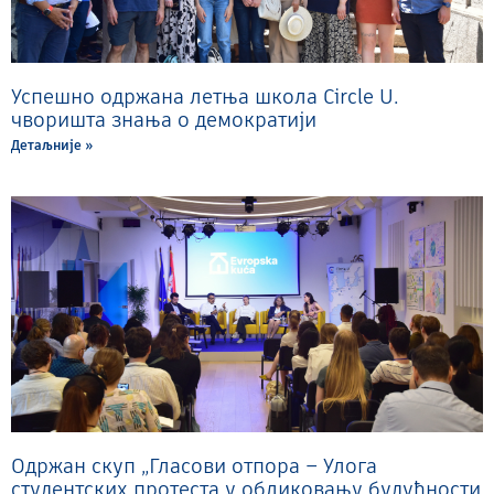
Успешно одржана летња школа Circle U.
чворишта знања о демократији
Детаљније »
Одржан скуп „Гласови отпора – Улога
студентских протеста у обликовању будућности