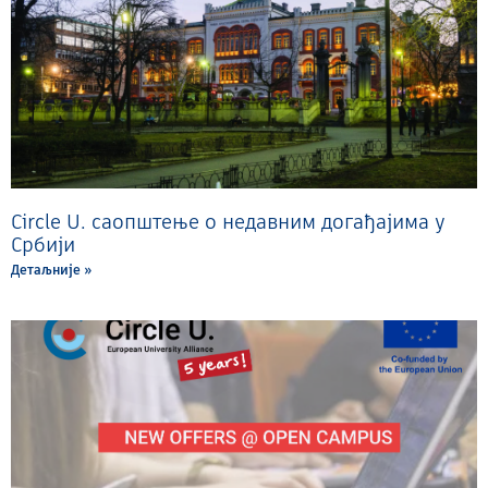
Circle U. саопштење о недавним догађајима у
Србији
Детаљније »