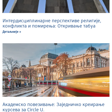
Интердисциплинарне перспективе религије,
конфликта и помирења: Откривање табуа
Детаљније »
Академско повезивање: Заједничко креирање
курсева за Circle U.