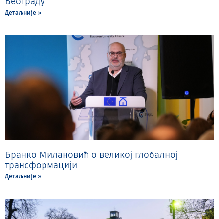
Београду
Детаљније »
Бранко Милановић о великој глобалној
трансформацији
Детаљније »