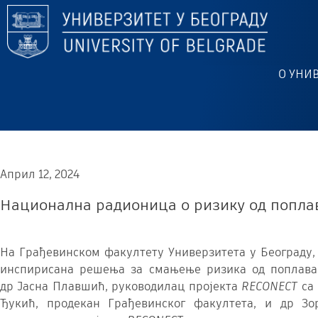
О УНИ
Април 12, 2024
Национална радионица о ризику од попла
На Грађевинском факултету Универзитета у Београду,
инспирисана решења за смањење ризика од поплава
др Јасна Плавшић, руководилац пројекта
RECONECT
са 
Ђукић, продекан Грађевинског факултета, и др З