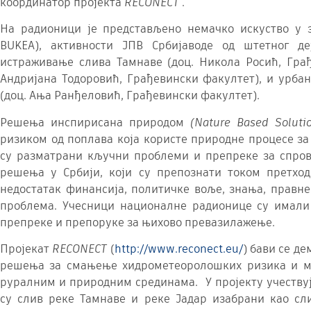
координатор пројекта
RECONECT
.
На радионици је представљено немачко искуство у за
BUKEA), активности ЈПВ Србијаводе од штетног де
истраживање слива Тамнаве (доц. Никола Росић, Гр
Андријана Тодоровић, Грађевински факултет), и урба
(доц. Ања Ранђеловић, Грађевински факултет).
Рeшења инспирисана природом
(
Nature Based Soluti
ризиком од поплава која користе природне процесе з
су разматрани кључни проблеми и препреке за спро
решења у Србији, који су препознати током претхо
недостатак финансија, политичке воље, знања, правне
проблема. Учесници националне радионице су имали 
препреке и препоруке за њихово превазилажење.
Пројекат
RECONECT
(
http://www.reconect.eu/
) бави се д
решења за смањење хидрометеоролошких ризика и м
руралним и природним срединама. У пројекту учествуј
су слив реке Тамнаве и реке Јадар изабрани као сл