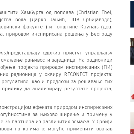
штити Хамбурга од поплава (Christian Ebel,
јства вода (Дарко Јањић, ЈПВ Србијаводе),
ађевински факултет) и општине Крупањ (доц.
на, природом инспирисана решења у Београду
ons)
представљају одржив приступ управљању
а смањење рањивости заједница. На радионици
вођење пројекта природом инспирисаних (ПИ)
дних радионица у оквиру
RECONECT
пројекта:
 регулативе, као и предлози за решавање тих
прилику да анализирају резултате пројекта,
емонстрацијом ефеката природом инспирисаних
огућностима за њихово ширење и примену у
е 36 партнера из различитих земаља. У Србији
ивови на којима је могуће применити овакав