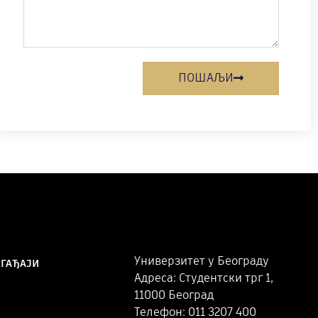
ПОШАЉИ
Универзитет у Београду
ОГАЂАЈИ
Адреса: Студентски трг 1,
11000 Београд
Телефон: 011 3207 400