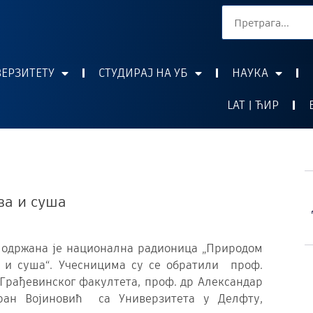
ВЕРЗИТЕТУ
СТУДИРАЈ НА УБ
НАУКА
LAT | ЋИР
ва и суша
 одржана је национална радионица „Природом
 и суша“. Учесницима су се обратили проф.
Грађевинског факултета, проф. др Александар
оран Војиновић са Универзитета у Делфту,