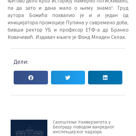
његово дело кроз историју намерно потискивано,
па да зато и дана мало о њему знамо”. Труд
аутора Божића похвалио је и и један од
иницијатора промоције Пупина у савремено доба,
бивши ректор УБ и професор ЕТФ-а др Бранко
Ковачевић. Издавач књиге је Фонд Младен Селак.
Дели:
Саопштење Универзитета у
Београду поводом ванредног
инспекцијског надзора