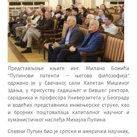
Представљање књиге инг. Милана Божића
”Пупинови патенти – његова филозофија”
одржано је у Свечаној сали Капетан Мишиног
здања, у присуству садашњег и бившег ректора,
сарадника и професора Универзитета у Београду
и водећих представника инжењерске струке, као
и бројних поштовалаца капиталног научног и
хуманистичког наслеђа Михајла Пупина.
Славни Пупин био је српски и амерички научник,