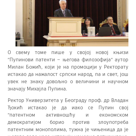
О свему томе пише у својој новој књизи
”Пупинови патенти – његова филозофија” аутор
Милан Божић, који је на промоцији у Ректорату
истакао да нажалост српски народ, па и свет, још
увек не знаку довољно о величини и научном
значају Михајла Пупина.
Ректор Универзитета у Београду проф. др Владан
Ђокић истакао је да иако се Пупин свој
”патентном активношћу и економском
демократијом борио против злоупотреба
патентним монополима, тужна је чињеница да је