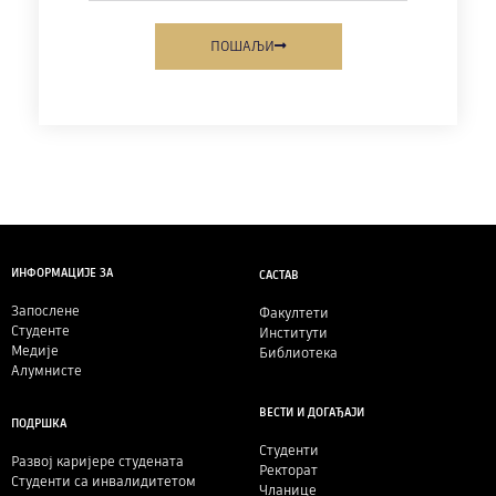
ПОШАЉИ
ИНФОРМАЦИЈЕ ЗА
САСТАВ
Запослене
Факултети
Студенте
Институти
Медије
Библиотека
Алумнисте
ВЕСТИ И ДОГАЂАЈИ
ПОДРШКА
Студенти
Развој каријере студената
Ректорат
Студенти са инвалидитетом
Чланице