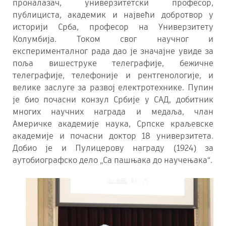
проналазач, универзитетски професор,
публициста, академик и највећи добротвор у
историји Срба, професор на Универзитету
Колумбија. Током свог научног и
експерименталног рада дао је значајне увиде за
поља вишеструке телеграфије, бежичне
телеграфије, телефоније и рентгенологије, и
велике заслуге за развој електротехнике. Пупин
је био почасни конзул Србије у САД, добитник
многих научних награда и медаља, члан
Америчке академије наука, Српске краљевске
академије и почасни доктор 18 универзитета.
Добио је и Пулицерову награду (1924) за
аутобиографско дело „Са пашњака до научењака“.