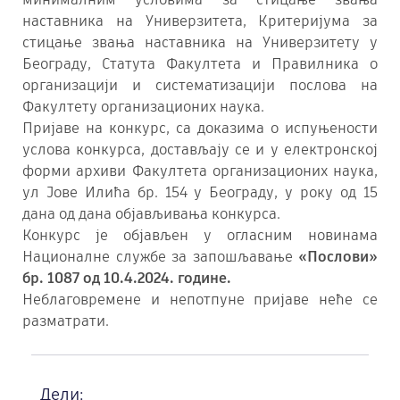
наставника на Универзитета, Критеријума за
стицање звања наставника на Универзитету у
Београду, Статутa Факултета и Правилникa о
организацији и систематизацији послова на
Факултету организационих наука.
Пријаве на конкурс, са доказима о испуњености
услова конкурса, достављају се и у електронској
форми
архиви Факултета организационих наука,
ул Јове Илића бр. 154 у Београду, у року од 15
дана од дана објављивања конкурса.
Конкурс је објављен у огласним новинама
Националне службе за запошљавање
«Послови»
бр. 1087 од 10.4.2024. године.
Неблаговремене и непотпуне пријаве неће се
разматрати.
Дели: