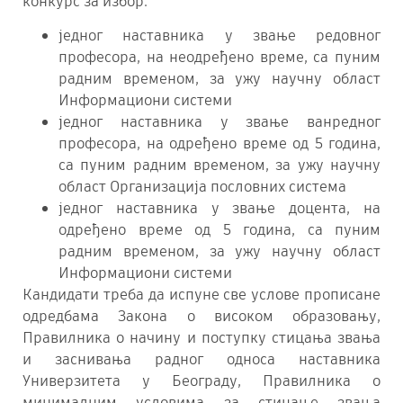
конкурс за избор:
једног наставника у звање редовног
професора, на неодређено време, са пуним
радним временом, за ужу научну област
Информациони системи
једног наставника у звање ванредног
професора, на одређено време од 5 година,
са пуним радним временом, за ужу научну
област Организација пословних система
једног наставника у звање доцента, на
одређено време од 5 година, са пуним
радним временом, за ужу научну област
Информациони системи
Кандидати треба да испуне све услове прописане
одредбама Закона о високом образовању,
Правилника о начину и поступку стицања звања
и заснивања радног односа наставника
Универзитета у Београду, Правилникa о
минималним условима за стицање звања