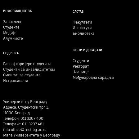
ИНФОРМАЦИЈЕ ЗА
САСТАВ
Запослене
Факултети
Студенте
Институти
Медије
Библиотека
Алумнисте
ВЕСТИ И ДОГАЂАЈИ
ПОДРШКА
Студенти
Развој каријере студената
Ректорат
Студенти са инвалидитетом
Чланице
Смештај за студенте
Међународна сарадња
Истраживачи
Универзитет у Београду
Адреса: Студентски трг 1,
11000 Београд
Телефон: 011 3207 400
Телефакс: 011 3207 481
info.office@rect.bg.ac.rs
Мапа Универзитета у Београду