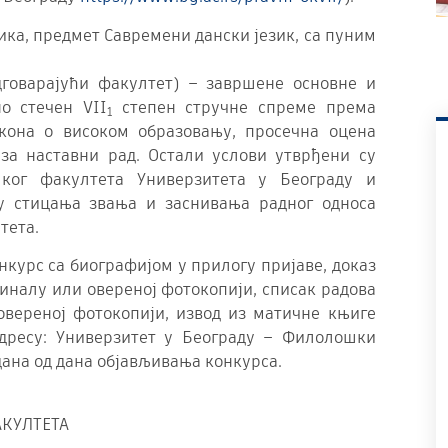
ика, предмет Савремени дански језик, са пуним
говарајући факултет) – завршене основне и
о стечен VII
степен стручне спреме према
1
кона о високом образовању, просечна оцена
 за наставни рад. Остали услови утврђени су
ког факултета Универзитета у Београду и
у стицања звања и заснивања радног односа
тета.
нкурс са биографијом у прилогу пријаве, доказ
гиналу или овереној фотокопији, списак радова
овереној фотокопији, извод из матичне књиге
адресу: Универзитет у Београду – Филолошки
) дана од дана објављивања конкурса.
КУЛТЕТА