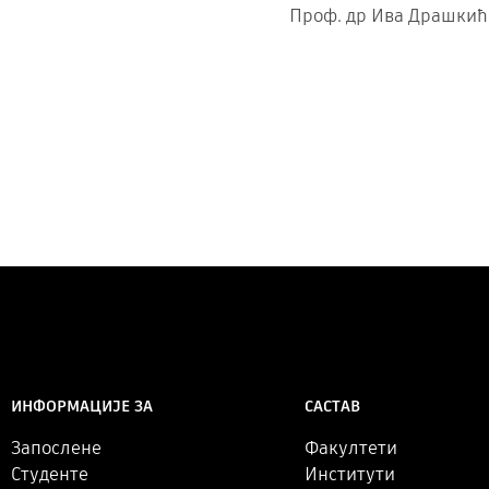
Проф. др Ива Драшк
САСТАВ
ИНФОРМАЦИЈЕ ЗА
Факултети
Запослене
Институти
Студенте