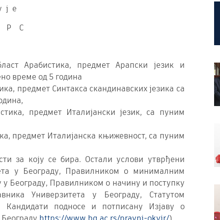
у ј е
 Р С
ласт Арабистика, предмет Арапски језик и
но време од 5 година
ика, предмет Синтакса скандинавских језика са
одина,
стика, предмет Италијански језик, са пуним
ика, предмет Италијанска књижевност, са пуним
сти за коју се бира. Остали услови утврђени
тета у Београду, Правилником о минималним
 у Београду, Правилником о начину и поступку
вника Универзитета у Београду, Статутом
. Кандидати подносе и потписану Изјаву о
у Београду
https://www.bg.ac.rs/pravni-okvir/
).