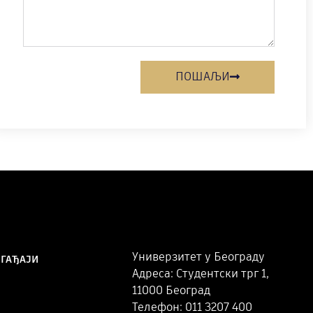
ПОШАЉИ
Универзитет у Београду
ОГАЂАЈИ
Адреса: Студентски трг 1,
11000 Београд
Телефон: 011 3207 400