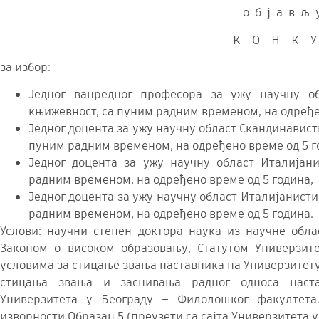
о б ј а в љ 
К О Н К У
за избор:
Једног ванредног професора за ужу научну об
књижевност, са пуним радним временом, на одређе
Једног доцента за ужу научну област Скандинавист
пуним радним временом, на одређено време од 5 г
Једног доцента за ужу научну област Италијани
радним временом, на одређено време од 5 година,
Једног доцента за ужу научну област Италијанист
радним временом, на одређено време од 5 година.
Услови: научни степен доктора наука из научне обла
Законом о високом образовању, Статутом Универзи
условима за стицање звања наставника на Универзитету
стицања звања и заснивања радног односа наста
Универзитета у Београду – Филолошког факултета
изворности Образац 5 (преузети са сајта Универзитета 