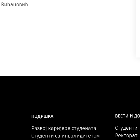
ић Вићановић
ВЕСТИ И Д
ПОДРШКА
Студенти
Развој каријере студената
Ректорат
Студенти са инвалидитетом