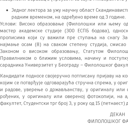
Једног лектора за ужу научну област Скандинавист
радним временом, на одређено време од 3 године.
Услови: Високо образовање (Филолошки или њему од
мастер академске студије (300 ЕСПБ бодова), односн
прописима који су важили пре ступања на снагу За
најмање осам (8) на сваком степену студија, смисао
Законoм о високом образовању, Статутoм Филолош
Правилником о ближим условима, начину и поступк
сарадника Универзитет у Београду – Филолошког факул
Кандидати подносе својеручно потписану пријаву на ко
којим се потврђује одговарајућа стручна спрема, у ори
и радове, уверење о држављанству, у оригиналу или 
рођених, у оригиналу или овереној фотокопији, на 
факултет, Студентски трг број 3, у року од 15 (петнаест
ДЕКАН
ФИЛОЛОШКОГ ФА