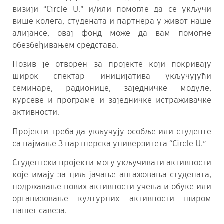
визији “Circle U.” и/или помогле да се укључи
више колега, студената и партнера у живот наше
алијансе, оваj фонд може да вам помогне
обезбеђивањем средстава.
Позив је отворен за пројекте који покривају
широк спектар иницијатива укључујући
семинаре, радионице, заједничке модуле,
курсеве и програме и заједничке истраживачке
активности.
Пројекти треба да укључују особље или студенте
са најмање 3 партнерска универзитета “Circle U.”
Студентски пројекти могу укључивати активности
које имају за циљ јачање ангажовања студената,
подржавање нових активности учења и обуке или
организовање културних активности широм
нашег савеза.