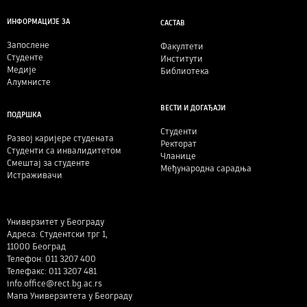
ИНФОРМАЦИЈЕ ЗА
САСТАВ
Запослене
Факултети
Студенте
Институти
Медије
Библиотека
Алумнисте
ВЕСТИ И ДОГАЂАЈИ
ПОДРШКА
Студенти
Развој каријере студената
Ректорат
Студенти са инвалидитетом
Чланице
Смештај за студенте
Међународна сарадња
Истраживачи
Универзитет у Београду
Адреса: Студентски трг 1,
11000 Београд
Телефон: 011 3207 400
Телефакс: 011 3207 481
info.office@rect.bg.ac.rs
Мапа Универзитета у Београду