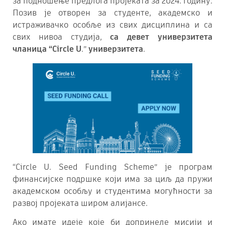
за подношење предлога пројеката за 2024. годину.
Позив је отворен за студенте, академско и
истраживачко особље из свих дисциплина и са
свих нивоа студија,
са
девет
универзитета
чланица
“Circle U
.”
универзитета
.
“Circle U. Seed Funding Scheme” је програм
финансијске подршке који има за циљ да пружи
академском особљу и студентима могућности за
развој пројеката широм алијансе.
Aко имате идеје које би допринеле мисији и