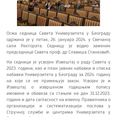
Осмa седницa Савета Универзитета у Београду
одржана је у петак, 26. јануара 2024. у Свечаној
сали Ректората. Седницу је водио заменик
председнице Савета проф. др Славиша Станковић.
На седници је усвојен Извештај о раду Савета у
2023. години, као и план јавних набавки и списка
набавки Универзитета у Београду за 2024. годину
на које се не примењује закон. Усвојен је и
Извештај о извршеном годишњем попису
имовине и обавеза са стањем на дан 31.12.2023.
године и дата сагласност на измену Правилника о
организацији и систематизацији послова у
Стручној служби и центрима Универзитета у