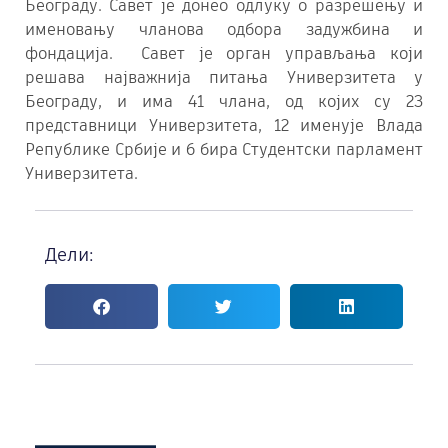
Београду. Савет је донео одлуку о разрешењу и
именовању члановa одбора задужбина и
фондација. Савет је орган управљања који
решава најважнија питања Универзитета у
Београду, и има 41 члана, од којих су 23
представници Универзитета, 12 именује Влада
Републике Србије и 6 бира Студентски парламент
Универзитета.
Дели: