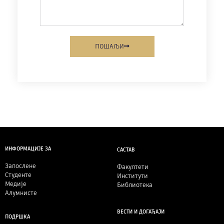
ПОШАЉИ
ИНФОРМАЦИЈЕ ЗА
САСТАВ
Запослене
Факултети
Студенте
Институти
Медије
Библиотека
Алумнисте
ВЕСТИ И ДОГАЂАЈИ
ПОДРШКА