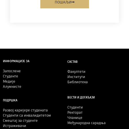
ПОШАЉИ
ИНФОРМАЦИЈЕ ЗА
САСТАВ
Запослене
Факултети
Студенте
Институти
Медије
Библиотека
Алумнисте
ВЕСТИ И ДОГАЂАЈИ
ПОДРШКА
Студенти
Развој каријере студената
Ректорат
Студенти са инвалидитетом
Чланице
Смештај за студенте
Међународна сарадња
Истраживачи