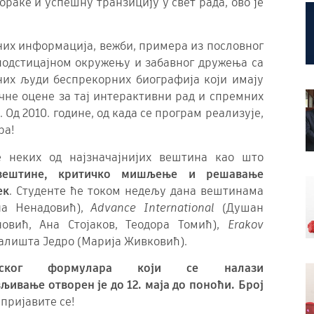
раке и успешну транзицију у свет рада, ово је
сних информација, вежби, примера из пословног
 подстицајном окружењу и забавног дружења са
них људи беспрекорних биографија који имају
чне оцене за тај интерактивни рад и спремних
 Од 2010. године, од када се програм реализује,
ра!
е неких од најзначајнијих вештина као што
 вештине, критичко мишљење и решавање
ек
. Студенте ће током недељу дана вештинама
а Ненадовић),
Advance International
(Душан
овић, Ана Стојаков, Теодора Томић),
Erakov
валишта Једро (Марија Живковић).
нског формулара који се налази
љивање отворен је до 12. маја до поноћи. Број
 пријавите се!