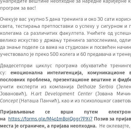
унапредите вештине неопходне за наредне каријерне ко
програм за вас!
Очекује вас укупно 5 дана тренинга и око 30 сати кори
света, тестирања претпоставки о успеху у сигурном и
колегама са различитих факултета. Учићете од успеш
велико искуство у држању тренинга запосленима, одли
да знање поделе са вама на студиозан и посвећен начин.
учествовало је преко 500 колега и 60 предавача и трене
Двадесетпрви циклус програма обухватиће тренинг
су:
емоционална интелигенција, комуникационе
пословних проблема, презентационе вештине и фидб
учити експерти из компанија
Delhaize Serbia
(Јелен
Јовановић),
H.art Development Center
(Јована Мичин
Concept
(Наташа Панчић), као и из психолошког савето
Пријављивање се врши путем електро
на
https://forms.gle/M4o1mBojQggr7PXj7
Позив за пријав
места је ограничен, а пријава неопходна.
Не оклевајте,