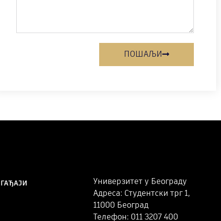
ПОШАЉИ
Универзитет у Београду
ОГАЂАЈИ
Адреса: Студентски трг 1,
11000 Београд
Телефон: 011 3207 400