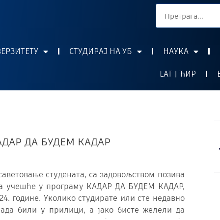
ВЕРЗИТЕТУ
СТУДИРАЈ НА УБ
НАУКА
LAT | ЋИР
КАДАР ДА БУДЕМ КАДАР
 саветовање студената, са задовољством позива
за учешће у програму КАДАР ДА БУДЕМ КАДАР,
024. године. Уколико студирате или сте недавно
ада били у прилици, а јако бисте желели да