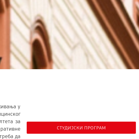
живања у
цинског
лтета за
СТУДИЈСКИ ПРОГРАМ
аративне
треба да