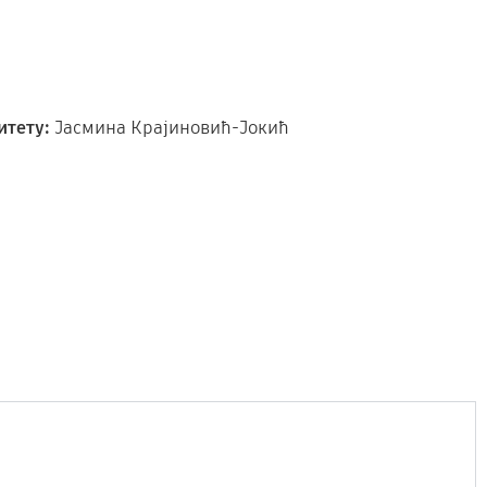
итету:
Јасмина Крајиновић-Јокић