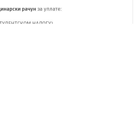
динарски рачун
за уплате:
СТУДЕНТСКОМ НАЛОГУ).
.) користе искључиво овај број рачуна.
лима и важећим упутствима за плаћање.
уденти
не треба да врше уплате
према
еограду
.