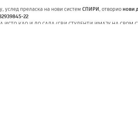
у, услед преласка на нови систем
СПИРИ
, отворио
нови 
32939845-22
 ИСТО КАО И ДО САДА (СВИ СТУДЕНТИ ИМАЈУ НА СВОМ 
школарина, пријава испита, административне таксе и сл
а 30.12.2025. године
врше у складу са постојећим прави
чуна Универзитета у Београду
, од
01.01.2026. године
ст
лаћање
(ново упутство и број рачуна).
ено обавештени у јануару
путем сајта Универзитета у Б