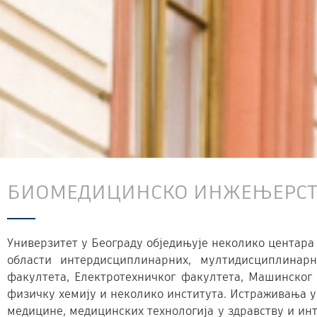
БИОМЕДИЦИНСКО ИНЖЕЊЕРСТВ
Универзитет у Београду обједињује неколико центара 
области интердисциплинарних, мултидисциплинар
факултета, Електротехничког факултета, Машинског
физичку хемију и неколико института. Истраживања у
медицине, медицинских технологија у здравству и ин