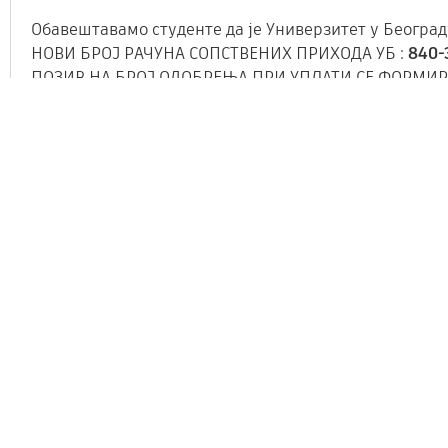
Обавештавамо студенте да је Универзитет у Београд
НОВИ БРОЈ РАЧУНА СОПСТВЕНИХ ПРИХОДА УБ :
840-
ПОЗИВ НА БРОЈ ОДОБРЕЊА ПРИ УПЛАТИ СЕ ФОРМИРА
Молимо студенте да приликом свих будућих уплата (
29. децембар 2025.
ВАЖНО ОБАВЕШТЕЊЕ
Обавештавамо студенте да се све уплате
закључно с
Због увођења
СПИРИ система
и
гашења актуелног ра
Универзитету
док не добију нове инструкције за п
О новим инструкцијама студенти ће бити благоврем