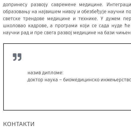
допринесу развоју савремене медицине. Интеграц
образовању на највишем нивоу и обезбеђује научни под
светске трендове медицине и технике. У дужем пе
школовао кадрове, а програми који се сада нуде ће
научни рад и пре свега развој медицине на бази чиње
назив дипломе:
доктор наука – биомедицинско инжењерство
КОНТАКТИ