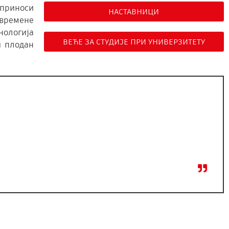
оприноси
НАСТАВНИЦИ
авремене
нологија
ВЕЋЕ ЗА СТУДИЈЕ ПРИ УНИВЕРЗИТЕТУ
и плодан