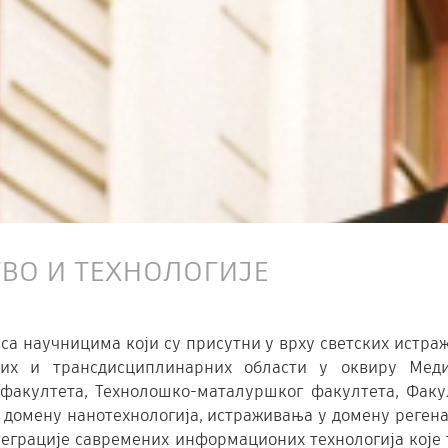
О И ТЕХНОЛОГИЈЕ
са научницима који су присутни у врху светских истра
них и трансдисциплинарних области у оквиру Меди
 факултета, Технолошко-маталуршког факултета, Факу
 домену нанотехнологија, истраживања у домену реген
теграције савремених информационих технологија које 