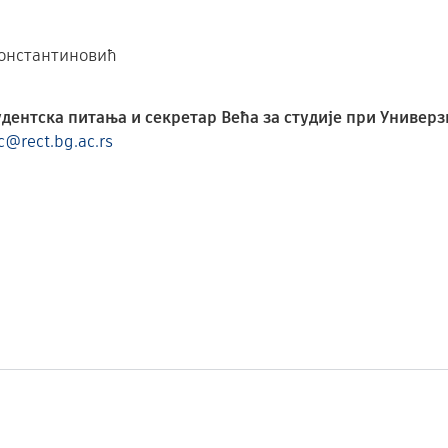
онстантиновић
удентска питања и
секретар Већа за студије при Универз
c@rect.bg.ac.rs