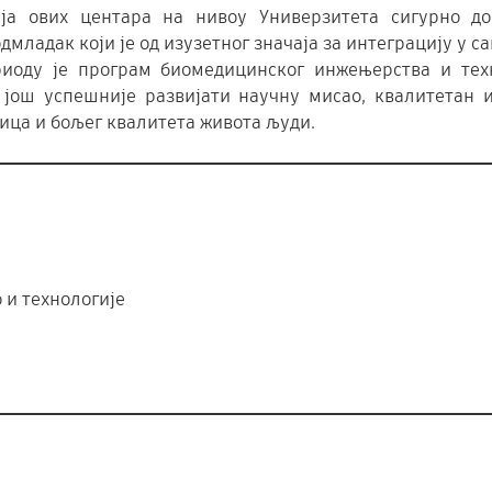
ија ових центара на нивоу Универзитета сигурно д
младак који је од изузетног значајa за интеграцију у с
риоду је програм биомедицинског инжењерства и тех
 још успешније развијати научну мисао, квалитетан 
ница и бољег квалитета живота људи.
 и технологије