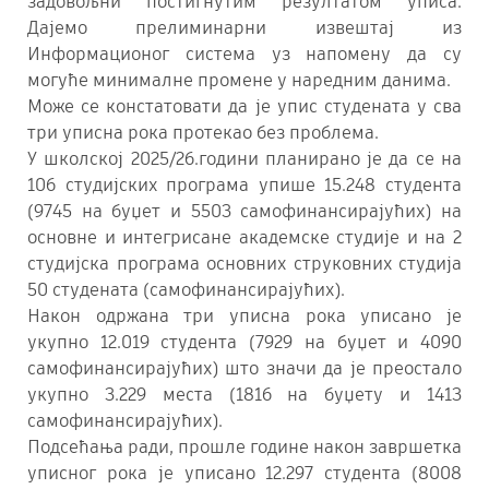
задовољни постигнутим резултатом уписа.
Дајемо прелиминарни извештај из
Информационог система уз напомену да су
могуће минималне промене у наредним данима.
Може се констатовати да је упис студената у сва
три уписна рока протекао без проблема.
У школској 2025/26.години планирано је да се на
106 студијских програма упише 15.248 студента
(9745 на буџет и 5503 самофинансирајућих) на
основне и интегрисане академске студије и на 2
студијска програма основних струковних студија
50 студената (самофинансирајућих).
Након одржана три уписна рока уписано је
укупно 12.019 студента (7929 на буџет и 4090
самофинансирајућих) што значи да је преостало
укупно 3.229 места (1816 на буџету и 1413
самофинансирајућих).
Подсећања ради, прошле године након завршетка
уписног рока је уписано 12.297 студента (8008