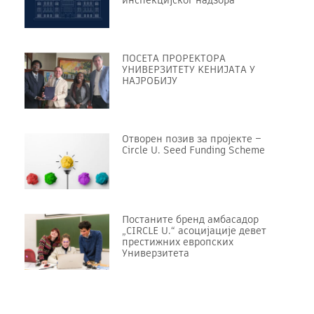
инспекцијског надзора
ПОСЕТА ПРОРЕKТОРА
УНИВЕРЗИТЕТУ KЕНИЈАТА У
НАЈРОБИЈУ
Отворен позив за пројекте –
Circle U. Seed Funding Scheme
Постаните бренд амбасадор
„CIRCLE U.“ асоцијације девет
престижних европских
Универзитета