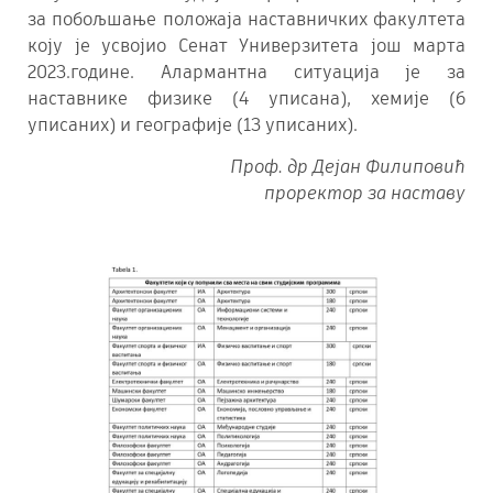
за побољшање положаја наставничких факултета
коју је усвојио Сенат Универзитета још марта
2023.године. Алармантна ситуација је за
наставнике физике (4 уписана), хемије (6
уписаних) и географије (13 уписаних).
Проф. др Дејан Филиповић
проректор за наставу