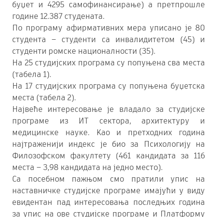
буџет и 4295 самофинансирање) а претпрошле
године 12.387 студената.
По програму афирмативних мера уписано је 80
студента – студенти са инвалидитетом (45) и
студенти ромске националности (35).
На 25 студијских програма су попуњена сва места
(табела 1).
На 17 студијских програма су попуњена буџетска
места (табела 2).
Највеће интересовање је владало за студијске
програме из ИТ сектора, архитектуру и
медицинске науке. Kао и претходних година
најтраженији индекс је био за Психологију на
Филозофском факултету (461 кандидата за 116
места – 3,98 кандидата на једно место).
Са посебном пажњом смо пратили упис на
наставничке студијске програме имајући у виду
евидентан пад интересовања последњих година
за упис на ове студијске програме и Платформу