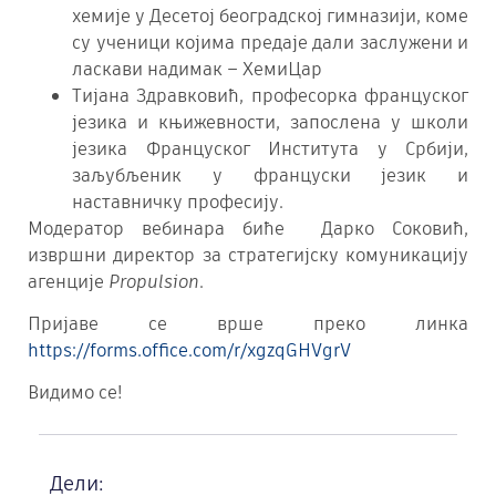
хемије у Десетој београдској гимназији, коме
су ученици којима предаје дали заслужени и
ласкави надимак – ХемиЦар
Тијана Здравковић, професорка француског
језика и књижевности, запослена у школи
језика Француског Института у Србији,
заљубљеник у француски језик и
наставничку професију.
Модератор вебинара биће Дарко Соковић,
извршни директор за стратегијску комуникацију
агенције
Propulsion
.
Пријаве се врше преко линка
https://forms.office.com/r/xgzqGHVgrV
Видимо се!
Дели: