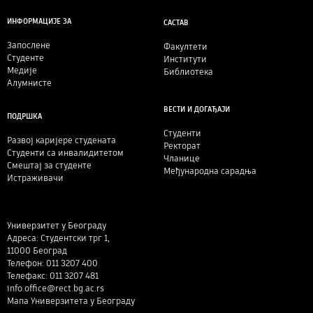
ИНФОРМАЦИЈЕ ЗА
САСТАВ
Запослене
Факултети
Студенте
Институти
Медије
Библиотека
Алумнисте
ВЕСТИ И ДОГАЂАЈИ
ПОДРШКА
Студенти
Развој каријере студената
Ректорат
Студенти са инвалидитетом
Чланице
Смештај за студенте
Међународна сарадња
Истраживачи
Универзитет у Београду
Адреса: Студентски трг 1,
11000 Београд
Телефон: 011 3207 400
Телефакс: 011 3207 481
info.office@rect.bg.ac.rs
Мапа Универзитета у Београду