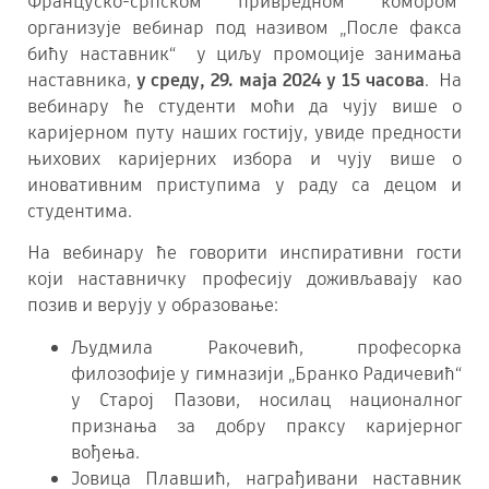
Француско-српском привредном комором
организује вебинар под називом „После факса
бићу наставник“ у циљу промоције занимања
наставника,
у среду, 29. маја 2024 у 15 часова
. На
вебинару ће студенти моћи да чују више о
каријерном путу наших гостију, увиде предности
њихових каријерних избора и чују више о
иновативним приступима у раду са децом и
студентима.
На вебинару ће говорити инспиративни гости
који наставничку професију доживљавају као
позив и верују у образовање:
Људмила Ракочевић, професорка
филозофије у гимназији „Бранко Радичевић“
у Старој Пазови, носилац националног
признања за добру праксу каријерног
вођења.
Јовица Плавшић, награђивани наставник