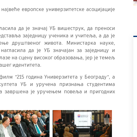
 највеће европске универзитетске асоцијације
асила да је значај УБ вишеструк, да преноси
дставља заједницу ученика и учитеља, а да је
ење друштвеног живота. Министарка науке,
нагласила да је УБ значајан за заједницу и
олазе на сцену високог образовања, јер је темељ
ашег идентитета.
илм ”215 година Универзитета у Београду”, а
култета УБ и уручена признања студентима
ја завршена је уручењем повеља и пригодних