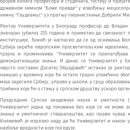
бројем колега професора и студената, гостију и пријат
државном химном ”Боже правде” у извођењу мецосопра
химну ”Гаудеамус” уз пратњу пијанисткиње Добриле М
Ректор Универзитета у Београду професор др Владан 
значајан јубилеј 215 година и приметио да свечаност 
институције. Ђокић је нагласио да се од оснивања Ве
Србија окреће европским просветитељским идеалима, 
трајна и променљива. “Универзитет се прилагођав
демократизација знања. И данас се Универзитет у Б
чврсто поставио Доситеј Обрадовић” истакао је ректор
наишао у времену које ће остати трајно упамћено због
маја задесиле Србију, управо у школи, у срцу образовањ
трибина које ће о стању у српском друштву ускоро орга
Председник Српске академије науке и уметности 
Универзитет једна од тековина без које се не може з
знања и уметничког стваралаштва, као прави чувар к
Кнежевић је изразио наду да ће Универзитет и након 
најбоље вредности које поседује.