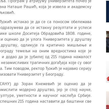
еља. Програм у атријуму универзитета почео је
на Наташе Рашић, која је извела и академску
иљковић.
Ђокић истакао је да се са поносом обележава
подразумева да се истакну резултати и успеси
лике школе Доситеја Обрадовића 1808. године,
и оценио да је улога Универзитета у друштву
а друштву, одликује га критичко мишљење и
еограду темељи на оним вредностима које је
 и додао да је јубилеј од 215 година нажалост
 незамисливих трагичних догађаја које су овог
а. Тим поводом, ректор Ђокић је најавио серију
низовати Универзитет у Београду.
(САНУ) др Зоран Кнежевић је оценио да је
амислити модерно друштво, јер је спој науке,
ултуре, уметности и научног наслеђа Србије.
успешних 215 година наставити да баштини све