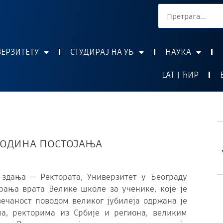
ВЕРЗИТЕТУ
СТУДИРАЈ НА УБ
НАУКА
LAT | ЋИР
 ГОДИНА ПОСТОЈАЊА
здања – Ректората, Универзитет у Београду
рања врата Велике школе за ученике, које је
ечаност поводом великог јубилеја одржана је
а, ректорима из Србије и региона, великим