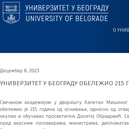
О УНИ
Децембар 8, 2023
УНИВЕРЗИТЕТ У БЕОГРАДУ ОБЕЛЕЖИО 215
Свечаном академијом у дворишту Капетан Мишиног 
обележио је 215 година од оснивања, односно од отва
окупио и обучавао просветитељ Доситеј Обрадовић. Св
пред верским поглаварима, министрима, дипломатам