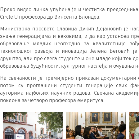
Преко видео линка упућена је и честитка председника
Circle U професора др Винсента Блондеа.
Министарка просвете Славица Дукић Дејановић је нагл
знање генерацијама и вековима, и да као установа пре
образовање младих неопходно за квалитетније вођ
технолошког развоја и иновација Јелена Беговић је 
друштво, али пре свега студенте и оне младе који тек д
образовања будућности, културног наслеђа и очувања н
На свечаности је премијерно приказан документарни ф
потом су проглашени студенти генерације свих фа
ауторима најбољих научних радова. Свечана академи
поклона за четворо професора емеритуса.