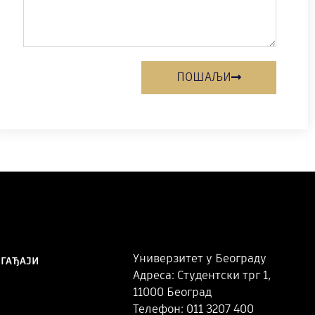
ПОШАЉИ
Универзитет у Београду
ОГАЂАЈИ
Адреса: Студентски трг 1,
11000 Београд
Телефон: 011 3207 400