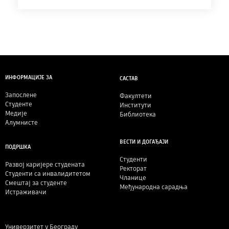
ИНФОРМАЦИЈЕ ЗА
САСТАВ
Запослене
Факултети
Студенте
Институти
Медије
Библиотека
Алумнисте
ВЕСТИ И ДОГАЂАЈИ
ПОДРШКА
Студенти
Развој каријере студената
Ректорат
Студенти са инвалидитетом
Чланице
Смештај за студенте
Међународна сарадња
Истраживачи
Универзитет у Београду