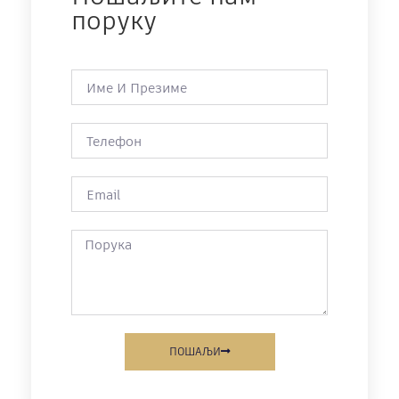
поруку
ПОШАЉИ