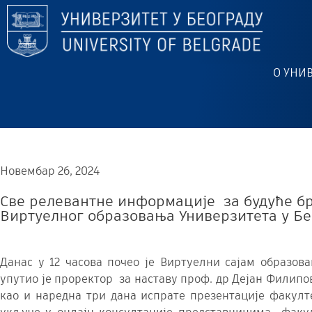
О УНИ
Новембар 26, 2024
Све релевантне информације за будуће бр
Виртуелног образовања Универзитета у Б
Данас у 12 часова почео је Виртуелни сајам образов
упутио је проректор за наставу проф. др Дејан Филипо
као и наредна три дана испрате презентације факулте