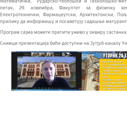
Математички, Рударско-геолошки и Технолошко-мет
петак, 29. новембра, Факултет за физичку хеми
Електротехнички, Фармацеутски, Архитектонски, По
прилику да информишу и посаветују садашње матура
Програм сајма можете пратити уживо у оквиру састанка
Снимци презентација биће доступни на Јутјуб каналу Ун