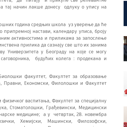
лтета, да питају и прикупе све релевантне
а тај начин лакше донесу одлуку о упису на
ршних година средњих школа уз уверење да ће
 припремној настави, календару уписа, броју
авним активностима и приликама за запослење
динствена прилика да сазнају све што их занима
ву Универзитета у Београду на које се могу
 саговорника, будућих колега : продекана и
Биолошки факултет, Факултет за образовање
а, Правни, Економски, Филолошки и Факултет
 и физичког васпитања, Факултет за специјалну
ука, Стоматолошки, Грађевински, Медицински
нарске медицине; а у четвртак, 28. новембра
зички, Хемијски, Машински, Филозофски,