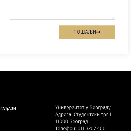
ПОШАЉИ
Универзитет у Београду
ОГАЂАЈИ
Адреса: Студентски трг 1,
11000 Београд
Телефон: 011 3207 400