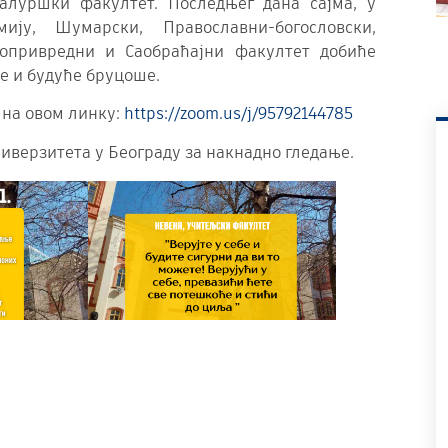
алуршки факултет. Последњег дана сајма, у
ју, Шумарски, Православни-богословски,
љопривредни и Саобраћајни факултет добиће
нте и будуће бруцоше.
 на овом линку:
https://zoom.us/j/95792144785
иверзитета у Београду за накнадно гледање.