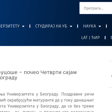
ВЕРЗИТЕТУ
СТУДИРАЈ НА УБ
НАУКА
LAT | ЋИР
уцоше – почео Четврти сајам
еограду
ања Универзитета у Београду. Поздравне речи
вић охрабрујући матуранте да у току данашњег
та Универзитета у Београду, да се без треме