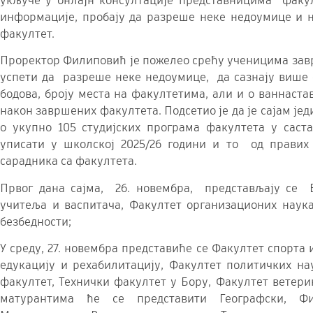
укључе у онлајн консултације представницима факу
информације, пробају да разреше неке недоумице и н
факултет.
Проректор Филиповић је пожелео срећу ученицима зав
успети да разреше неке недоумице, да сазнају више о
бодова, броју места на факултетима, али и о ваннаст
након завршених факултета. Подсетио је да је сајам је
о укупно 105 студијских програма факултета у саста
уписати у школској 2025/26 години и то од правих
сарадника са факултета.
Првог дана сајма, 26. новембра, представљају се 
учитеља и васпитача, Факултет организационих наук
безбедности;
У среду, 27. новембра представиће се Факултет спорта
едукацију и рехабилитацију, Факултет политичких на
факултет, Технички факултет у Бору, Факултет ветери
матурантима ће се представити Географски, Фи