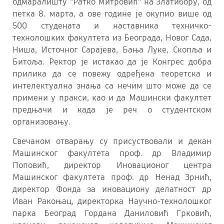
одмаралишту “Ратко Митровић” на Златибору, од
петка 8. марта, а ове године је окупио више од
500 студената и наставника техничко-
технолошких факултета из Београда, Новог Сада,
Ниша, Источног Сарајева, Бања Луке, Скопља и
Битоља. Ректор је истакао да је Конгрес добра
прилика да се повежу одређена теоретска и
интелектуална знања са нечим што може да се
примени у пракси, као и да Машински факултет
предњачи и када је реч о студентском
организовању.
Свечаном отварању су присуствовали и декан
Машинског факултета проф. др Владимир
Поповић, директор Иновационог центра
Машинског факултета проф. др Ненад Зрнић,
директор Фонда за иновациону делатност др
Иван Ракоњац, директорка Научно-технолошког
парка Београд Гордана Даниловић Грковић,