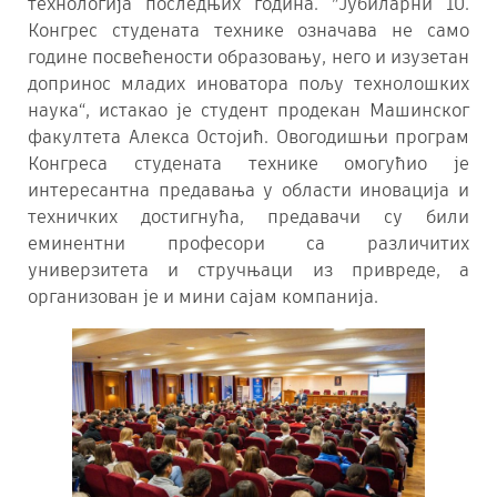
технологија последњих година. ”Јубиларни 10.
Конгрес студената технике означава не само
године посвећености образовању, него и изузетан
допринос младих иноватора пољу технолошких
наука“, истакао је студент продекан Машинског
факултета Алекса Остојић. Овогодишњи програм
Конгреса студената технике омогућио је
интересантна предавања у области иновација и
техничких достигнућа, предавачи су били
еминентни професори са различитих
универзитета и стручњаци из привреде, а
организован је и мини сајам компанија.