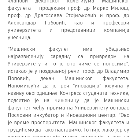
чланови деканског колегијума Машинског
факулета – продекани проф. др Марко Милош,
проф. др Драгослава Стојиљковић и проф. др
Александар Грбовић, као и професори
универзитета и представници компанија
учесница.
”Машински факулет има убедљиво
најразвијенију сарадњу са привредом на
Универзитету и то је оно чиме се поносимо“,
истакао је у поздравној речи проф. др Владимир
Поповић, декан Машинског факултета.
Напомињући да је реч ”иновација“ кључна у
називу овогодишњег Конгреса студената технике,
подсетио је на чињеницу да је Машински
факултет међу првима на Универзитету основао
Пословни инкубатор и Иновациони центар. ”Ово
је време просперитета Машинског факултета и
трудићемо да тако наставимо. То није лако јер су