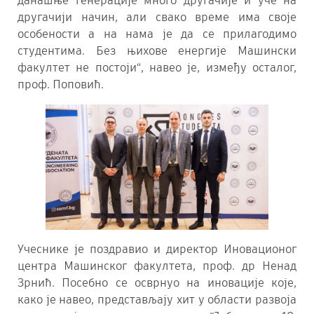
данашње генерације много другачије и уче на
другачији начин, али свако време има своје
особености а на нама је да се прилагодимо
студентима. Без њихове енергије Машински
факултет не постоји“, навео је, између осталог,
проф. Поповић.
Учеснике је поздравио и директор Иновационог
центра Машинског факултета, проф. др Ненад
Зрнић. Посебно се осврнуо на иновације које,
како је навео, представљају хит у области развоја