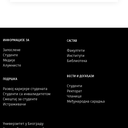
ИНФОРМАЦИЈЕ ЗА
САСТАВ
Запослене
Факултети
Студенте
Институти
Медије
Библиотека
Алумнисте
ВЕСТИ И ДОГАЂАЈИ
ПОДРШКА
Студенти
Развој каријере студената
Ректорат
Студенти са инвалидитетом
Чланице
Смештај за студенте
Међународна сарадња
Истраживачи
Универзитет у Београду