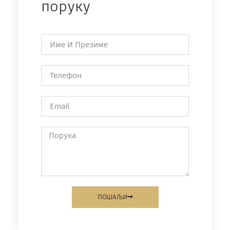
поруку
ПОШАЉИ