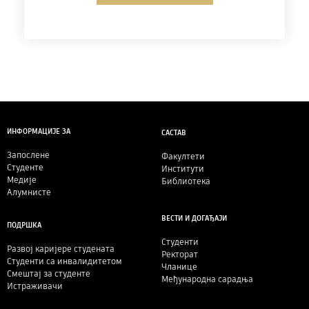
ИНФОРМАЦИЈЕ ЗА
САСТАВ
Запослене
Факултети
Студенте
Институти
Медије
Библиотека
Алумнисте
ВЕСТИ И ДОГАЂАЈИ
ПОДРШКА
Студенти
Развој каријере студената
Ректорат
Студенти са инвалидитетом
Чланице
Смештај за студенте
Међународна сарадња
Истраживачи