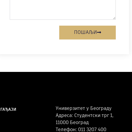
ПОШАЉИ
Универзитет у Београду
ОГАЂАЈИ
Адреса: Студентски трг 1,
11000 Београд
Телефон: 011 3207 400