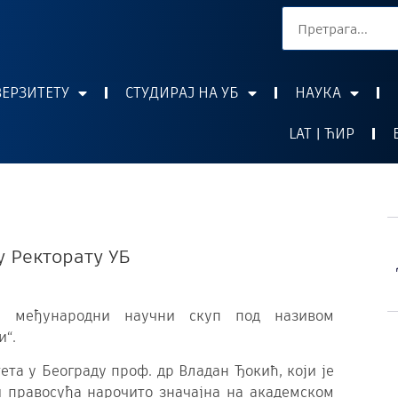
ВЕРЗИТЕТУ
СТУДИРАЈ НА УБ
НАУКА
LAT | ЋИР
у Ректорату УБ
е међународни научни скуп под називом
и“.
та у Београду проф. др Владан Ђокић, који је
и правосуђа нарочито значајна на академском