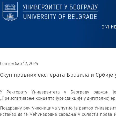
О УНИ
Септембар 12, 2024
Скуп правних експерата Бразила и Србије 
У Ректорату Универзитета у Београду одржан ј
„Преиспитивање концепта јурисдикције у дигиталној ер
Поздравну реч учесницима упутио је ректор Универзите
истакао да је међународна сарадња у области права 