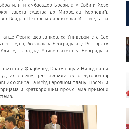
 обратили и амбасадор Бразила у Србији Хозе
оког савета судства др Мирослав Ђорђевић,
 др Владан Петров и директорка Института за
нанде Фернандез Јанков, са Универзитета Сао
учног скупа, боравак у Београду и у Ректорату
 блиску сарадњу Универзитета у Београду и
ерзитета у Фрајбургу, Крагујевцу и Нишу, као и
удних органа, разговарали су о дугорочној
тавних оквира на међународном плану. Посебни
горијама и краткорочним променама примене
стема.