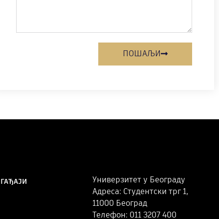
ПОШАЉИ
Универзитет у Београду
ОГАЂАЈИ
Адреса: Студентски трг 1,
11000 Београд
Телефон: 011 3207 400