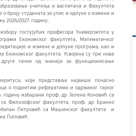
образовање учитеља и васпитача и Факултета
 о броју студената за упис и одлуке о измени и
у 2026/2027. годину.
 избору гостујућих професора Универзитета у
рограми Економског факултета, Математичког
едитације и измене и допуне програма, као и
а Економског факултета. Усвојена су три нова
 друге тачке од значаја за функционисање
еритуса, које представља највише почасно
аца о поднетим рефератима и одржаног тајног
. годину избарани проф. др Јелена Кочовић са
 са Филозофског факултета, проф. др Бранко
р Милан Петровић са Машинског факултета и
нка Поповић.