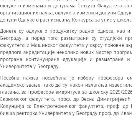
одлуке о изменама и допунама Статута Факултета за 
организационих наука, одлуке о измени и допуни Одлуке
допуни Одлуке о расписивању Конкурса за упис у школск
Донете су одлуке о продужетку радног односа, као и
Београду, а поред тога разматрани су студијски п
факултета и Машинског факултета у сврху поновне акр
предлога акредитације неколико нових мастер програм
програма континуиране едукације и разматране и
Универзитета у Београду.
Посебна пажња посвећена је избору професора ем
академско звање, тако да су након излагања известил
гласања, за професоре емеритусе за школску 2025/2026
Економског факултета, проф. др Весна Димитријевић
Колунџија са Електротехничког факултета, проф. д
бивша ректорка Универзитета у Београду проф. др Ива