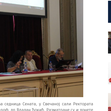
ва седница Сената, у Свечаној сали Ректората
проф. др Владан Ђокић. Разматране су и донете