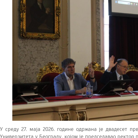
У среду 27. маја 2026. године одржана је двадесет пр
Универзитета у Београду, којом је председавао ректор 