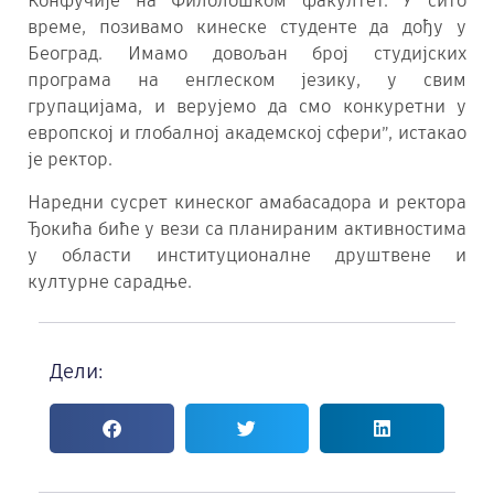
Конфучије на Филолошком факултет. У сито
време, позивамо кинеске студенте да дођу у
Београд. Имамо довољан број студијских
програма на енглеском језику, у свим
групацијама, и верујемо да смо конкуретни у
европској и глобалној академској сфери”, истакао
је ректор.
Наредни сусрет кинеског амабасадора и ректора
Ђокића биће у вези са планираним активностима
у области институционалне друштвене и
културне сарадње.
Дели: