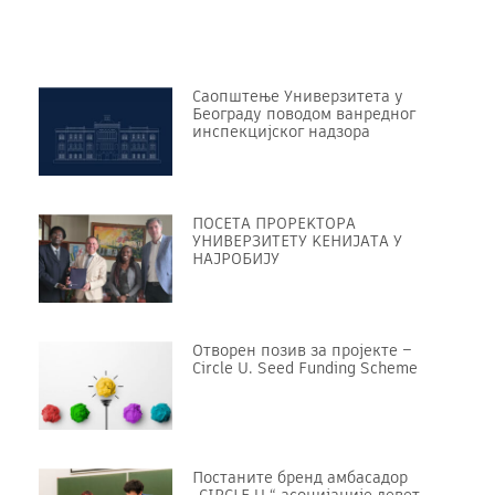
Саопштење Универзитета у
Београду поводом ванредног
инспекцијског надзора
ПОСЕТА ПРОРЕKТОРА
УНИВЕРЗИТЕТУ KЕНИЈАТА У
НАЈРОБИЈУ
Отворен позив за пројекте –
Circle U. Seed Funding Scheme
Постаните бренд амбасадор
„CIRCLE U.“ асоцијације девет