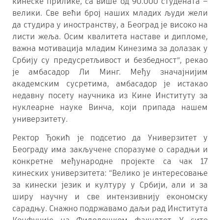
кинеске прилике, са више од 90.000 студената –
велики. Све већи број наших младих људи жели
да студира у иностранству, а Београд је високо на
листи жеља. Осим квалитета наставе и дипломе,
важна мотивација младим Кинезима за долазак у
Србију су предусретљивост и безбедност”, рекао
је амбасадор Ли Минг. Међу значајнијим
академским сусретима, амбасадор је истакао
недавну посету научника из Кине Институту за
нуклеарне науке Винча, који припада нашем
универзитету.
Ректор Ђокић је подсетио да Универзитет у
Београду има закључене споразуме о сарадњи и
конкретне међународне пројекте са чак 17
кинеских универзитета: “Велико је интересовање
за кинески језик и културу у Србији, али и за
ширу научну и све интензивнију економску
сарадњу. Снажно подржавамо даљи рад Института