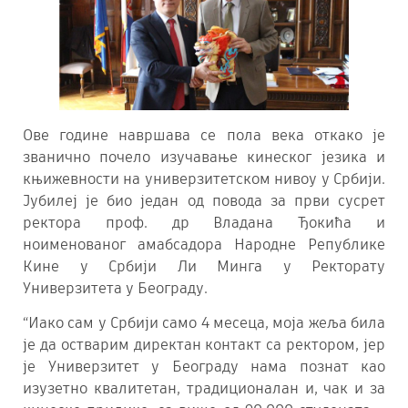
Ове године навршава се пола века откако је
званично почело изучавање кинеског језика и
књижевности на универзитетском нивоу у Србији.
Јубилеј је био један од повода за први сусрет
ректора проф. др Владана Ђокића и
ноименованог амабсадора Народне Републике
Кине у Србији Ли Минга у Ректорату
Универзитета у Београду.
“Иако сам у Србији само 4 месеца, моја жеља била
је да остварим директан контакт са ректором, јер
је Универзитет у Београду нама познат као
изузетно квалитетан, традиционалан и, чак и за