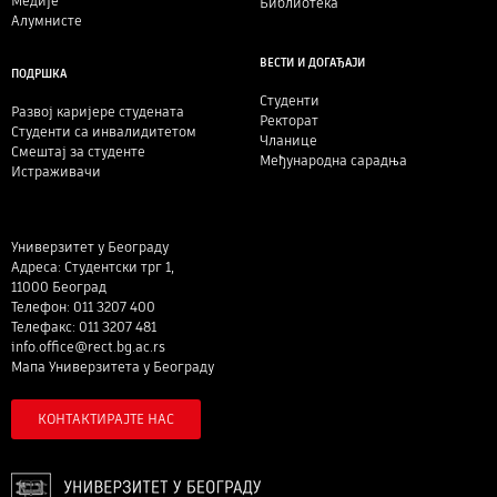
Медије
Библиотека
Алумнисте
ВЕСТИ И ДОГАЂАЈИ
ПОДРШКА
Студенти
Развој каријере студената
Ректорат
Студенти са инвалидитетом
Чланице
Смештај за студенте
Међународна сарадња
Истраживачи
Универзитет у Београду
Адреса: Студентски трг 1,
11000 Београд
Телефон: 011 3207 400
Телефакс: 011 3207 481
info.office@rect.bg.ac.rs
Мапа Универзитета у Београду
КОНТАКТИРАЈТЕ НАС