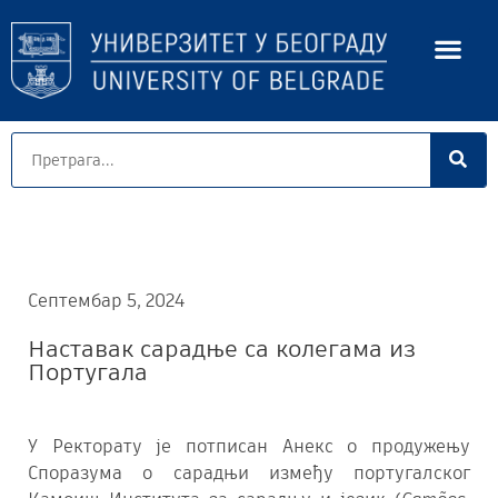
Септембар 5, 2024
Наставак сарадње са колегама из
Португала
У Ректорату је потписан Анекс о продужењу
Споразума о сарадњи између португалског