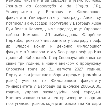
Камоиш Института за сарадњу и језик (
Camões,
Instituto da Cooperação e da Língua, I.P.
),
Универзитета у Београду и Филолошког
факултета Универзитета у Београду. Анекс су
потписали амбасадор Португала у Београду Жозе
Руи Велеш Каросо, у име председнице Управног
одбора Камоиша ИП амбасадорка Флорбеле
Параибе, ректор Универзитета у Београду проф.
др Владан Ђокић и деканка Филолошког
факултета Универзитета у Београду проф. др Ива
Драшкић Вићановић. Овај Споразум обнавља се
сваке три године, а новим анексом о продужењу
Споразум траје до 31. августа 2027. године.
Португалски језик као изборни предмет (помоћни
језик) учи се на Филолошком факултету
Универзитета у Београду од школске 2005/2006.
године, управо захваљујући овој сарадњи.
Наставу изводи страни лектор, изворни говорник
португалског језика, који је ангажован на Катедри