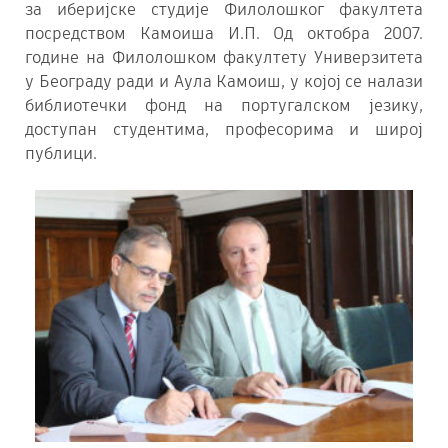
за иберијске студије Филолошког факултета
посредством Камоиша И.П. Од октобра 2007.
године на Филолошком факултету Универзитета
у Београду ради и Аула Камоиш, у којој се налази
библиотечки фонд на португалском језику,
доступан студентима, професорима и широј
публици.