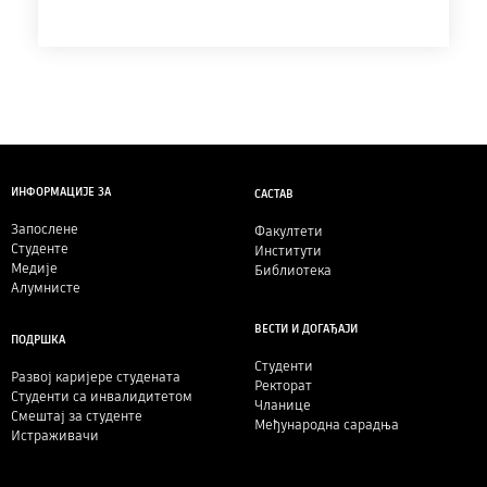
ИНФОРМАЦИЈЕ ЗА
САСТАВ
Запослене
Факултети
Студенте
Институти
Медије
Библиотека
Алумнисте
ВЕСТИ И ДОГАЂАЈИ
ПОДРШКА
Студенти
Развој каријере студената
Ректорат
Студенти са инвалидитетом
Чланице
Смештај за студенте
Међународна сарадња
Истраживачи