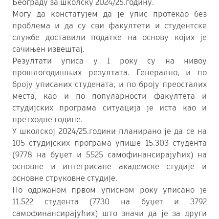
Београду за школску 2024/25.годину.
Могу да констатујем да је упис протекао без
проблема и да су сви факултети и студентске
службе доставили податке на основу којих је
сачињен извештај.
Резултати уписа у I року су на нивоу
прошлогодишњих резултата. Генерално, и по
броју уписаних студената, и по броју преосталих
места, као и по популарности факултета и
студијских програма ситуација је иста као и
претходне године.
У школској 2024/25.години планирано је да се на
105 студијских програма упише 15.303 студента
(9778 на буџет и 5525 самофинансирајућих) на
основне и интегрисане академске студије и
основне струковне студије.
По одржаном првом уписном року уписано је
11.522 студента (7730 на буџет и 3792
самофинансирајућих) што значи да је за други