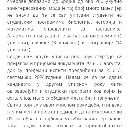
смерове долазимо до бројке од око 260 укупно
заинтересованих, мада је тај број много мањи јер
не значи да ће се сви уписани студенти на
студијским програмима биологија, историја и
математика определити за наставнике.
Алармантна ситуација је за наставнике хемије (1
уписани), физике (3 уписана) и географије (14
уписаних).
Следи нам други уписни рок који стартује са
пријавом и пријемом докумената 29. и 30.августа,
док су пријемни испити предвиђени за 2. и 3.
септембар 2024.године. Надам се да ће одзив
кандидата у другом уписном року бити
одговарајући и студијски програми код којих је
остало још мало слободних места бити попуњени.
Свима који су у овом уписном року добили индекс
желим леп и пријатан одмор и да га искористе до
01. октобра на најбољи могући начин јер након
тога следи пуно обавеза и прилагођавање