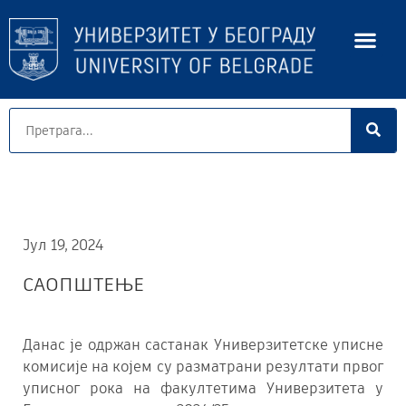
Јул 19, 2024
САОПШТЕЊЕ
Данас је одржан састанак Универзитетске уписне
комисије на којем су разматрани резултати првог
уписног рока на факултетима Универзитета у