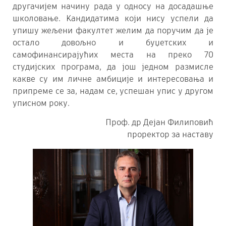
другачијем начину рада у односу на досадашње
школовање. Kандидатима који нису успели да
упишу жељени факултет желим да поручим да је
остало довољно и буџетских и
самофинансирајућих места на преко 70
студијских програма, да још једном размисле
какве су им личне амбиције и интересовања и
припреме се за, надам се, успешан упис у другом
уписном року.
Проф. др Дејан Филиповић
проректор за наставу