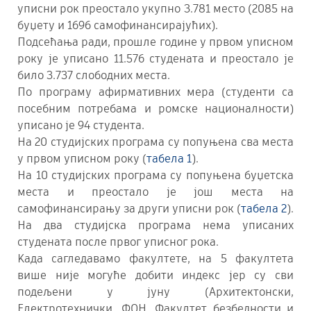
уписни рок преостало укупно 3.781 место (2085 на
буџету и 1696 самофинансирајућих).
Подсећања ради, прошле године у првом уписном
року је уписано 11.576 студената и преостало је
било 3.737 слободних места.
По програму афирмативних мера (студенти са
посебним потребама и ромске националности)
уписано је 94 студента.
На 20 студијских програма су попуњена сва места
у првом уписном року (
табела 1
).
На 10 студијских програма су попуњена буџетска
места и преостало је још места на
самофинансирању за други уписни рок (
табела 2
).
На два студијска програма нема уписаних
студената после првог уписног рока.
Kада сагледавамо факултете, на 5 факултета
више није могуће добити индекс јер су сви
подељени у јуну (Архитектонски,
Електротехнички, ФОН, Факултет безбедности и