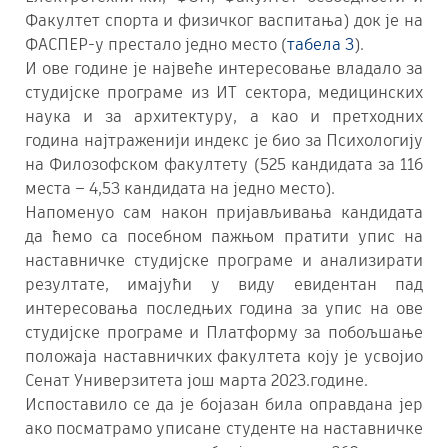
Факултет спорта и физичког васпитања) док је на
ФАСПЕР-у престало једно место (
табела 3
).
И ове године је највеће интересовање владало за
студијске програме из ИТ сектора, медицинских
наука и за архитектуру, а као и претходних
година најтраженији индекс је био за Психологију
на Филозофском факултету (525 кандидата за 116
места – 4,53 кандидата на једно место).
Напоменуо сам након пријављивања кандидата
да ћемо са посебном пажњом пратити упис на
наставничке студијске програме и анализирати
резултате, имајући у виду евидентан пад
интересовања последњих година за упис на ове
студијске програме и Платформу за побољшање
положаја наставничких факултета коју је усвојио
Сенат Универзитета још марта 2023.године.
Испоставило се да је бојазан била оправдана јер
ако посматрамо уписане студенте на наставничке