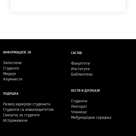
ИНФОРМАЦИЈЕ ЗА
САСТАВ
Запослене
Факултети
Студенте
Институти
Медије
Библиотека
Алумнисте
ВЕСТИ И ДОГАЂАЈИ
ПОДРШКА
Студенти
Развој каријере студената
Ректорат
Студенти са инвалидитетом
Чланице
Смештај за студенте
Међународна сарадња
Истраживачи