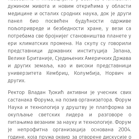
дужином живота и новим открићима у области
медицине и осталих сродних наука, док је други
панел био посвећен будућности одрживе
пољопривреде и безбедности хране, у вези са
потребама све бројнијег становништва планете у
ери климатских промена. На скупу су говорили
представници државних институција Јапана,
Велике Британије, Сједињених Америчких Држава
и других земаља, као и високи представници
универзитета Кембриџ, Колумбија, Норвич и
других.
Ректор Владан Ђокић активни је учесник свих
састанака Форума, на позив организатора. Форум
Наука и технологија у друштву је платформа за
окупљање светских лидера и разговоре о
питањима везаним за науку и технологије. Форум
је непрофитна организација основана 2004.
године, која пружа оквир за отворене дискусије о