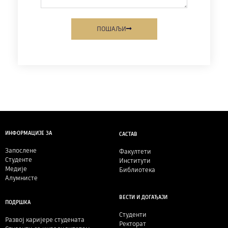
ПОШАЉИ
ИНФОРМАЦИЈЕ ЗА
САСТАВ
Запослене
Факултети
Студенте
Институти
Медије
Библиотека
Алумнисте
ВЕСТИ И ДОГАЂАЈИ
ПОДРШКА
Студенти
Развој каријере студената
Ректорат