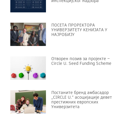
инспекцијског надзора
ПОСЕТА ПРОРЕKТОРА
УНИВЕРЗИТЕТУ KЕНИЈАТА У
НАЈРОБИЈУ
Отворен позив за пројекте –
Circle U. Seed Funding Scheme
Постаните бренд амбасадор
„CIRCLE U.“ асоцијације девет
престижних европских
Универзитета