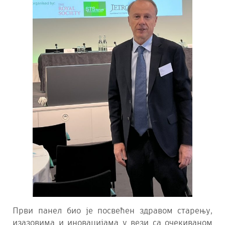
Први панел био је посвећен здравом старењу,
изазовима и иновацијама у вези са очекиваном