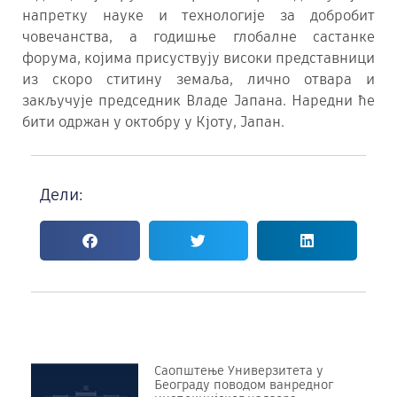
напретку науке и технологије за добробит
човечанства, а годишње глобалне састанке
форума, којима присуствују високи представници
из скоро ститину земаља, лично отвара и
закључује председник Владе Јапана. Наредни ће
бити одржан у октобру у Кјоту, Јапан.
Дели:
Саопштење Универзитета у
Београду поводом ванредног