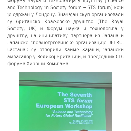
Форуму наука и технологија у друштву (Science
and Technology in Society forum – STS forum) који
је одржан у Лондону. Значајан скуп организовали
су британско Краљевско друштво (The Royal
Society, UK) и Форум наука и технологија у
друштву, на иницијативу партнера из Јапана и
Јапанске спољнотрговинске организације JETRO.
Састанак су отворили Хаиме Хајаши, јапански
амбасадор у Великој Британији, и председник СТС
форума Хироши Комијама.