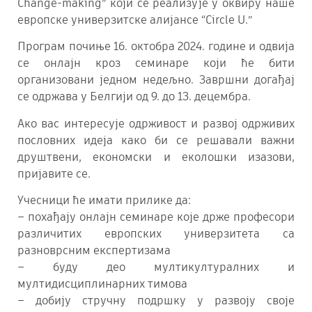
Change-making” који се реализује у оквиру наше
европске универзитске алијансе “Circle U.”
Програм почиње 16. октобра 2024. године и одвија
се онлајн кроз семинаре који ће бити
организовани једном недељно. Завршни догађај
се одржава у Белгији од 9. до 13. децембра.
Ако вас интересује одрживост и развој одрживих
пословних идеја како би се решавали важни
друштвени, економски и еколошки изазови,
пријавите се.
Учесници ће имати прилике да:
– похађају онлајн семинаре које држе професори
различитих европских универзитета са
разноврсним експертизама
– буду део мултикултуралних и
мултидисциплинарних тимова
– добију стручну подршку у развоју своје