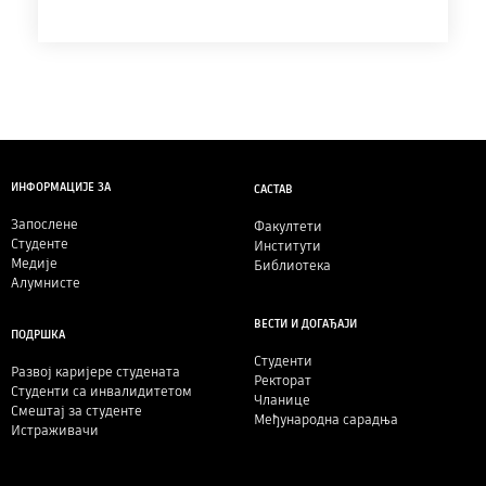
ИНФОРМАЦИЈЕ ЗА
САСТАВ
Запослене
Факултети
Студенте
Институти
Медије
Библиотека
Алумнисте
ВЕСТИ И ДОГАЂАЈИ
ПОДРШКА
Студенти
Развој каријере студената
Ректорат
Студенти са инвалидитетом
Чланице
Смештај за студенте
Међународна сарадња
Истраживачи