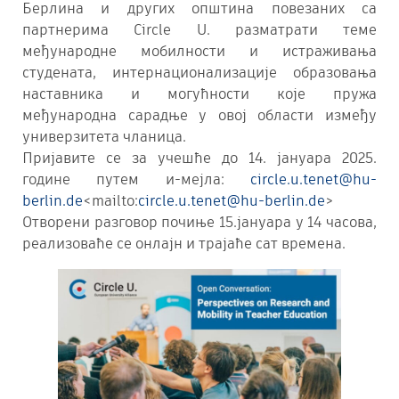
Берлина и других општина повезаних са
партнерима Circle U. разматрати теме
међународне мобилности и истраживања
студената, интернационализације образовања
наставника и могућности које пружа
међународна сарадње у овој области између
универзитета чланица.
Пријавите се за учешће до 14. јануара 2025.
године путем и-мејла:
circle.u.tenet@hu-
berlin.de
<mailto:
circle.u.tenet@hu-berlin.de
>
Отворени разговор почиње 15.јануара у 14 часова,
реализоваће се онлајн и трајаће сат времена.