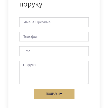
поруку
ПОШАЉИ