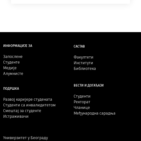
ИНФОРМАЦИЈЕ ЗА
САСТАВ
Запослене
Факултети
Студенте
Институти
Медије
Библиотека
Алумнисте
ВЕСТИ И ДОГАЂАЈИ
ПОДРШКА
Студенти
Развој каријере студената
Ректорат
Студенти са инвалидитетом
Чланице
Смештај за студенте
Међународна сарадња
Истраживачи
Универзитет у Београду