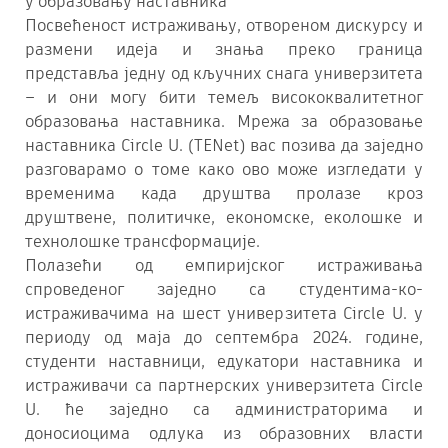
у образовању наставника
Посвећеност истраживању, отвореном дискурсу и
размени идеја и знања преко граница
представља једну од кључних снага универзитета
– и они могу бити темељ висококвалитетног
образовања наставника. Мрежа за образовање
наставника Circle U. (TENet) вас позива да заједно
разговарамо о томе како ово може изгледати у
временима када друштва пролазе кроз
друштвене, политичке, економске, еколошке и
технолошке трансформације.
Полазећи од емпиријског истраживања
спроведеног заједно са студентима-ко-
истраживачима на шест универзитета Circle U. у
периоду од маја до септембра 2024. године,
студенти наставници, едукатори наставника и
истраживачи са партнерских универзитета Circle
U. ће заједно са администраторима и
доносиоцима одлука из образовних власти