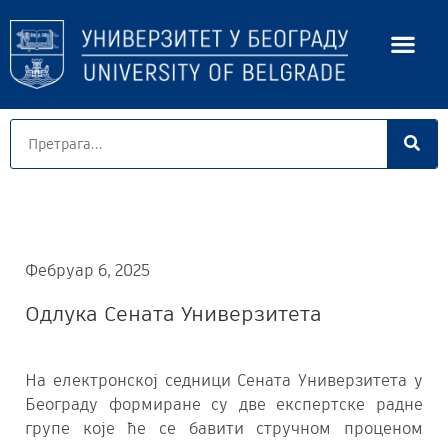
Фебруар 6, 2025
Одлука Сената Универзитета
На електронској седници Сената Универзитета у
Београду формиране су две експертске радне
групе које ће се бавити стручном проценом