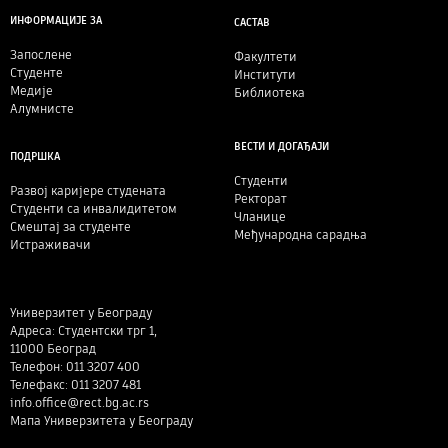
ИНФОРМАЦИЈЕ ЗА
САСТАВ
Запослене
Факултети
Студенте
Институти
Медије
Библиотека
Алумнисте
ВЕСТИ И ДОГАЂАЈИ
ПОДРШКА
Студенти
Развој каријере студената
Ректорат
Студенти са инвалидитетом
Чланице
Смештај за студенте
Међународна сарадња
Истраживачи
Универзитет у Београду
Адреса: Студентски трг 1,
11000 Београд
Телефон: 011 3207 400
Телефакс: 011 3207 481
info.office@rect.bg.ac.rs
Мапа Универзитета у Београду