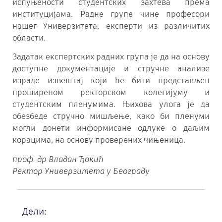
испуњености студентских захтева према
институцијама. Радне групе чине професори
нашег Универзитета, експерти из различитих
области.
Задатак експертских радних група је да на основу
доступне документације и стручне анализе
израде извештај који ће бити представљен
проширеном ректорском колегијуму и
студентским пленумима. Њихова улога је да
обезбеде стручно мишљење, како би пленуми
могли донети информисане одлуке о даљим
корацима, на основу проверених чињеница.
проф. др Владан Ђокић
Ректор Универзитета у Београду
Дели: