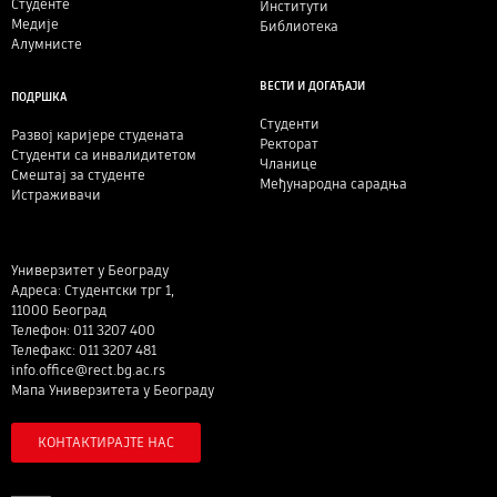
Студенте
Институти
Медије
Библиотека
Алумнисте
ВЕСТИ И ДОГАЂАЈИ
ПОДРШКА
Студенти
Развој каријере студената
Ректорат
Студенти са инвалидитетом
Чланице
Смештај за студенте
Међународна сарадња
Истраживачи
Универзитет у Београду
Адреса: Студентски трг 1,
11000 Београд
Телефон: 011 3207 400
Телефакс: 011 3207 481
info.office@rect.bg.ac.rs
Мапа Универзитета у Београду
КОНТАКТИРАЈТЕ НАС