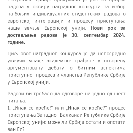
радова у оквиру наградног конкурса за избор
најбољих индивидуалних студентских радова о
европској интеграцији и процесу приступања
наше земље Европској унији.
Нови рок за
достављање радова је 30. септембар 2024.
године.
Циљ овог наградног конкурса је да непосредно
укључи младе академске грађане у отворену
аргументовану дебату о битним аспектима
приступног процеса и чланства Републике Србије
у Европској унији.
Радови би требало да одговоре на једно од шест
питања:
1. „Ипак се креће!“ или „Ипак се креће?“ процес
приступања Западног Балканаи Републике Србије
Европској унији: може ли Србија остати и опстати
ван ЕУ?