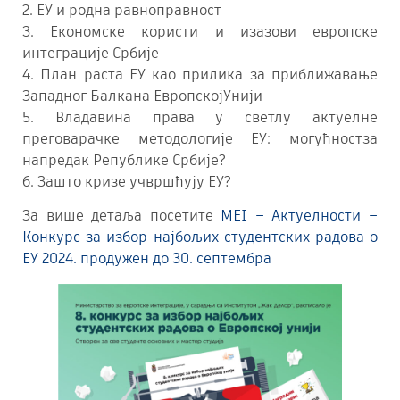
2. ЕУ и родна равноправност
3. Економске користи и изазови европске
интеграције Србије
4. План раста ЕУ као прилика за приближавање
Западног Балкана ЕвропскојУнији
5. Владавина права у светлу актуелне
преговарачке методологије ЕУ: могућностза
напредак Републике Србије?
6. Зашто кризе учвршћују ЕУ?
За више детаља посетите
MEI – Актуелности –
Конкурс за избор најбољих студентских радова о
ЕУ 2024. продужен до 30. септембра