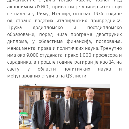
акронимом ЛУИСС, приватни је универзитет који
се налази у Риму, Италија, основан 1974. године
од стране водећих италијанских привредника.
Пружа додипломско и постдипломско
образовање, поред низа програма двоструких
диплома, у областима финансија, пословања,
менаџмента, права и политичких наука. Тренутно
има око 9.000 студената, преко 1.000 професора и
сарадника, а прошле године рагиран је као 14. на
свету у области политичких наука и
међународних студија на QS листи.