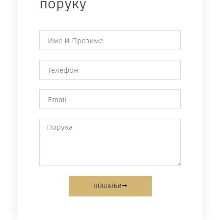
поруку
ПОШАЉИ