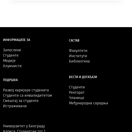
ИНФОРМАЦИЈЕ ЗА
САСТАВ
Запослене
Факултети
Студенте
Институти
Медије
Библиотека
Алумнисте
ВЕСТИ И ДОГАЂАЈИ
ПОДРШКА
Студенти
Развој каријере студената
Ректорат
Студенти са инвалидитетом
Чланице
Смештај за студенте
Међународна сарадња
Истраживачи
Универзитет у Београду
Адреса: Студентски трг 1,