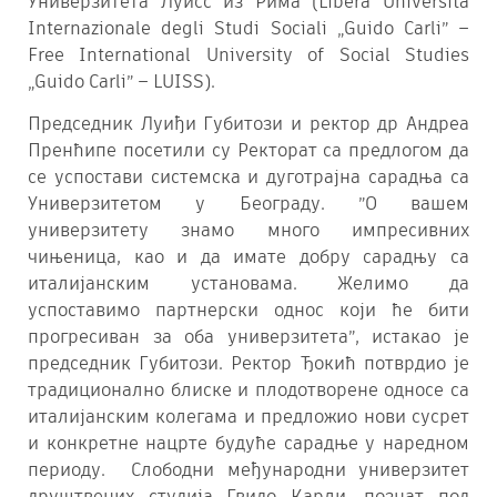
Универзитета Луисс из Рима (Libera Università
Internazionale degli Studi Sociali „Guido Carli” –
Free International University of Social Studies
„Guido Carli” – LUISS).
Председник Луиђи Губитози и ректор др Андреа
Пренћипе посетили су Ректорат са предлогoм да
се успостави системска и дуготрајна сарадња са
Универзитетом у Београду. ”О вашем
универзитету знамо много импресивних
чињеница, као и да имате добру сарадњу са
италијанским установама. Желимо да
уcпоставимо партнерски однос који ће бити
прогресиван за оба универзитета”, истакао је
председник Губитози. Ректор Ђокић потврдио је
традиционално блиске и плодотворене односе са
италијанским колегама и предложио нови сусрет
и конкретне нацрте будуће сарадње у наредном
периоду. Слободни међународни универзитет
друштвених студија Гвидо Карли, познат под