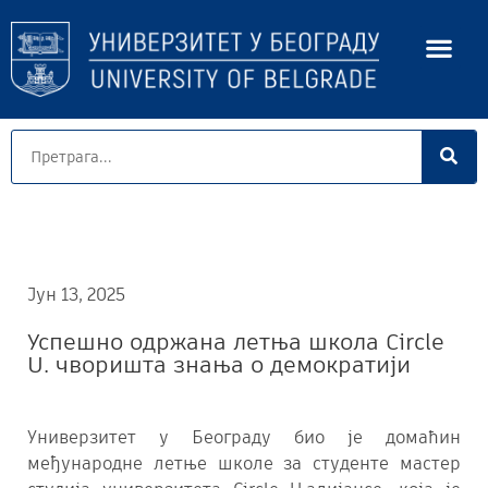
Јун 13, 2025
Успешно одржана летња школа Circle
U. чворишта знања о демократији
Универзитет у Београду био је домаћин
међународне летње школе за студенте мастер