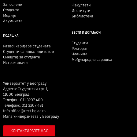
Запослене
Факултети
Студенте
Институти
Медије
Библиотека
Алумнисте
ВЕСТИ И ДОГАЂАЈИ
ПОДРШКА
Студенти
Развој каријере студената
Ректорат
Студенти са инвалидитетом
Чланице
Смештај за студенте
Међународна сарадња
Истраживачи
Универзитет у Београду
Адреса: Студентски трг 1,
11000 Београд
Телефон: 011 3207 400
Телефакс: 011 3207 481
info.office@rect.bg.ac.rs
Мапа Универзитета у Београду
КОНТАКТИРАЈТЕ НАС