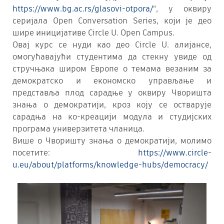
https://www.bg.ac.rs/glasovi-otpora/
“, у оквиру
серијала Open Conversation Series, који је део
шире иницијативе Circle U. Open Campus.
Овај курс се нуди као део Circle U. алијансе,
омогућавајући студентима да стекну увиде од
стручњака широм Европе о темама везаним за
демократско и економско управљање и
представља плод сарадње у оквиру Чворишта
знања о демократији, кроз коју се остварује
сарадња на ко-креацији модула и студијских
програма универзитета чланица.
Више о Чворишту знања о демократији, молимо
посетите:
https://www.circle-
u.eu/about/platforms/knowledge-hubs/democracy/