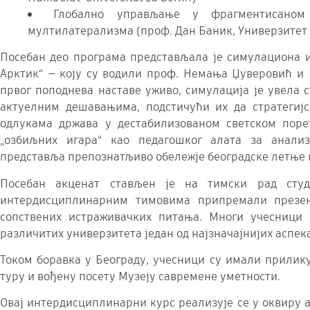
Глобално управљање у фрагментисаном 
мултилатерализма (проф. Дан Баник, Универзитет 
Посебан део програма представљала је симулациона иг
Арктик“ — коју су водили проф. Немања Џуверовић и 
првог поподнева наставе уживо, симулација је увела 
актуелним дешавањима, подстичући их да стратегиј
одлукама држава у дестабилизованом светском поре
„озбиљних игара“ као педагошког алата за анали
представља препознатљиво обележје београдске летње 
Посебан акценат стављен је на тимски рад студ
интердисциплинарним тимовима припремали презен
сопствених истраживачких питања. Многи учесници 
различитих универзитета један од најзначајнијих аспек
Током боравка у Београду, учесници су имали прилику
туру и вођену посету Музеју савремене уметности.
Овај интердисциплинарни курс реализује се у оквиру ал