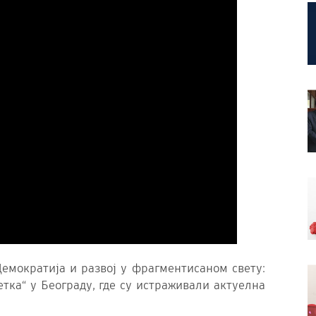
Демократија и развој у фрагментисаном свету:
тка“ у Београду, где су истраживали актуелна