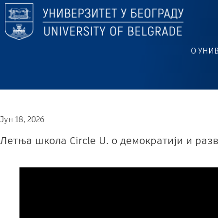
О УНИ
Јун 18, 2026
Летња школа Circle U. о демократији и раз