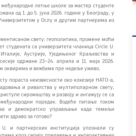
е међународне летње школе за мастер студенте
ана од 1. до 5. јуна 2026. године у Београду, у
 Универзитетом у Ослу и другим партнерима из
гментисаном свету: геополитика, промене моћи
ет студената са универзитета чланица Circle U.
Италије, Аустрије, Уједињеног Краљевства и
есије одржане 23–24. априла и 11. маја 2026.
ким оквирима и вежбама пре недеље уживо.
сту пораста неизвесности око кохезије НАТО-а,
адовања и ривалства у мултиполарном свету,
приступе сиромаштву и развоју и ангажују се са
 међународни поредак. Водеће питање током
ва и демократско управљање када темељи
ети здраво за готово?
e U. и партнерских институција упознали су
упима кроз серију предавања и интерактивних