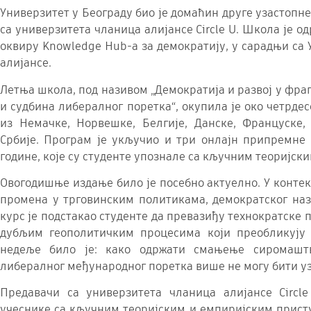
Универзитет у Београду био је домаћин друге узастопн
са универзитета чланица алијансе Circle U. Школа је одрж
оквиру Knowledge Hub-а за демократију, у сарадњи са
алијансе.
Летња школа, под називом „Демократија и развој у фра
и судбина либералног поретка“, окупила је око четрдес
из Немачке, Норвешке, Белгије, Данске, Француске, 
Србије. Програм је укључио и три онлајн припремне с
године, које су студенте упознале са кључним теоријс
Овогодишње издање било је посебно актуелно. У контек
промена у трговинским политикама, демократског наз
курс је подстакао студенте да превазиђу технократске 
дубљим геополитичким процесима који преобликују
недеље било је: како одржати смањење сиромашт
либералног међународног поретка више не могу бити уз
Предавачи са универзитета чланица алијансе Circl
учеснике са кључним теоријским и емпиријским прист