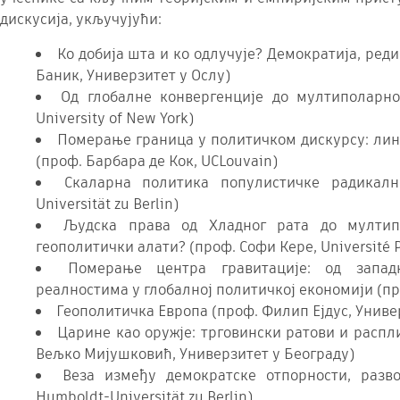
дискусија, укључујући:
Ко добија шта и ко одлучује? Демократија, ред
Баник, Универзитет у Ослу)
Од глобалне конвергенције до мултиполарно
University of New York)
Померање граница у политичком дискурсу: лин
(проф. Барбара де Кок, UCLouvain)
Скаларна политика популистичке радикалн
Universität zu Berlin)
Људска права од Хладног рата до мултипо
геополитички алати? (проф. Софи Керe, Université Pa
Померање центра гравитације: од запад
реалностима у глобалној политичкој економији (проф
Геополитичка Европа (проф. Филип Ејдус, Униве
Царине као оружје: трговински ратови и распл
Вељко Мијушковић, Универзитет у Београду)
Веза између демократске отпорности, разво
Humboldt-Universität zu Berlin)