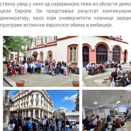
стекну увид у неке од најважнијих тема из области демо
целе Европе. Он представља резултат континуир
демократију, кроз који универзитети чланице заједн
програме истински европског обима и амбиције.