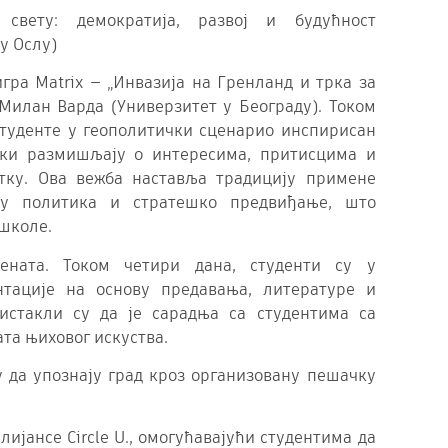
свету: демократија, развој и будућност
у Ослу)
ра Matrix — „Инвазија на Гренланд и трка за
Милан Варда (Универзитет у Београду). Током
студенте у геополитички сценарио инспирисан
ски размишљају о интересима, притисцима и
тку. Ова вежба наставља традицију примене
зу политика и стратешко предвиђање, што
школе.
ената. Током четири дана, студенти су у
тације на основу предавања, литературе и
истакли су да је сарадња са студентима са
ата њиховог искуства.
 да упознају град кроз организовану пешачку
ијансе Circle U., омогућавајући студентима да