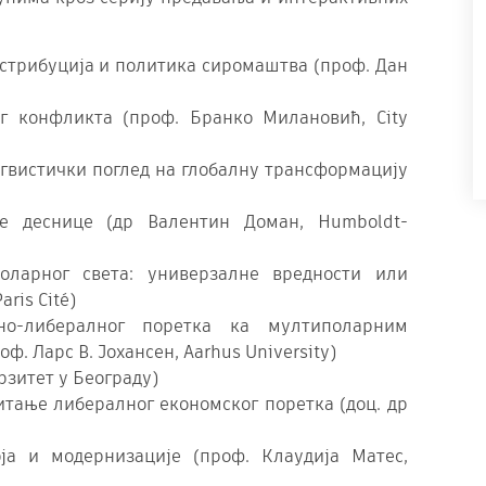
истрибуција и политика сиромаштва (проф. Дан
г конфликта (проф. Бранко Милановић, City
гвистички поглед на глобалну трансформацију
е деснице (др Валентин Доман, Humboldt-
ларног света: универзалне вредности или
ris Cité)
но-либералног поретка ка мултиполарним
. Ларс В. Јохансен, Aarhus University)
рзитет у Београду)
итање либералног економског поретка (доц. др
ја и модернизације (проф. Клаудија Матес,