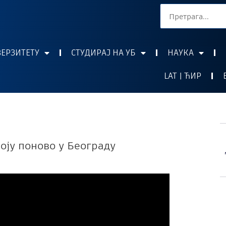
ВЕРЗИТЕТУ
СТУДИРАЈ НА УБ
НАУКА
LAT | ЋИР
воју поново у Београду