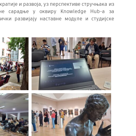
кратије и развоја, уз перспективе стручњака из
ане сарадње у оквиру Knowledge Hub-а за
ички развијају наставне модуле и студијске