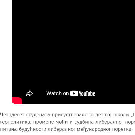
Четрдесет студената присуствовало је летњој школи „
геополитика, промене моћи и судбина либералног поре
питања будућности либералног међународног поретка.