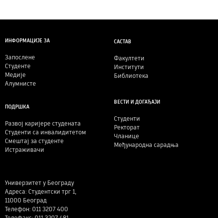
ИНФОРМАЦИЈЕ ЗА
САСТАВ
Запослене
Факултети
Студенте
Институти
Медије
Библиотека
Алумнисте
ВЕСТИ И ДОГАЂАЈИ
ПОДРШКА
Студенти
Развој каријере студената
Ректорат
Студенти са инвалидитетом
Чланице
Смештај за студенте
Међународна сарадња
Истраживачи
Универзитет у Београду
Адреса: Студентски трг 1,
11000 Београд
Телефон: 011 3207 400
Телефакс: 011 3207 481