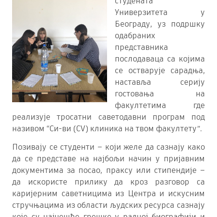
студената
Универзитета у
Београду, уз подршку
одабраних
представника
послодаваца са којима
се остварује сарадња,
наставља серију
гостовања на
факултетима где
реализује тросатни саветодавни програм под
називом “Си-ви (CV) клиника на твом факултету”.
Позивају се студенти – који желе да сазнају како
да се представе на најбољи начин у пријавним
документима за посао, праксу или стипендије –
да искористе прилику да кроз разговор са
каријерним саветницима из Центра и искусним
стручњацима из области људских ресурса сазнају
које су најчешће грешке у радној биографији и