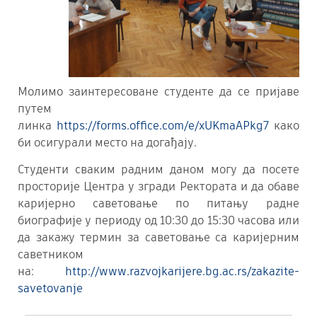
Молимо заинтересоване студенте да се пријаве
путем
линка
https://forms.office.com/e/xUKmaAPkg7
како
би осигурали место на догађају.
Студенти сваким радним даном могу да посете
просторије Центра у згради Ректората и да обаве
каријерно саветовање по питању радне
биографије у периоду од 10:30 до 15:30 часова или
да закажу термин за саветовање са каријерним
саветником
на:
http://www.razvojkarijere.bg.ac.rs/zakazite-
savetovanje