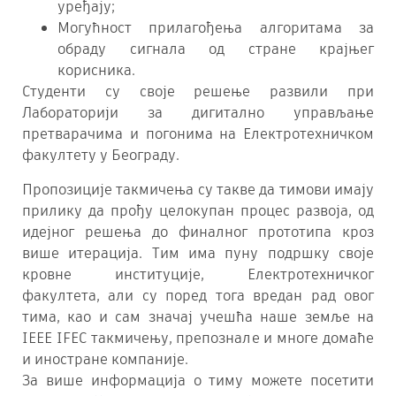
уређају;
Могућност прилагођења алгоритама за
обраду сигнала од стране крајњег
корисника.
Студенти су своје решење развили при
Лабораторији за дигитално управљање
претварачима и погонима на Електротехничком
факултету у Београду.
Пропозиције такмичења су такве да тимови имају
прилику да прођу целокупан процес развоја, од
идејног решења до финалног прототипа кроз
више итерација. Тим има пуну подршку своје
кровне институције, Електротехничког
факултета, али су поред тога вредан рад овог
тима, као и сам значај учешћа наше земље на
IEEE IFEC такмичењу, препознале и многе домаће
и иностране компаније.
За више информација о тиму можете посетити