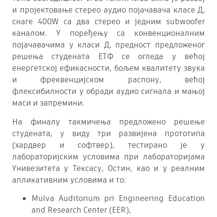
и пројектовање стерео аудио појачавача класе Д,
снаге 400W са два стерео и једним subwoofer
каналом. У поређењу са конвенционалним
појачавачима у класи Д, предност предложеног
решења студената ЕТФ се огледа у већој
енергетској ефикасности, бољем квалитету звука
и фреквенцијском распону, већој
флексибилности у обради аудио сигнала и мањој
маси и запремини.
На финалу такмичења предложено решење
студената, у виду три развијена прототипа
(хардвер и софтвер), тестирано је у
лабораторијским условима при лабораторијама
Унивезитета у Тексасу, Остин, као и у реалним
апликативним условима и то:
Mulva Auditorium pri Engineering Education
and Research Center (EER),