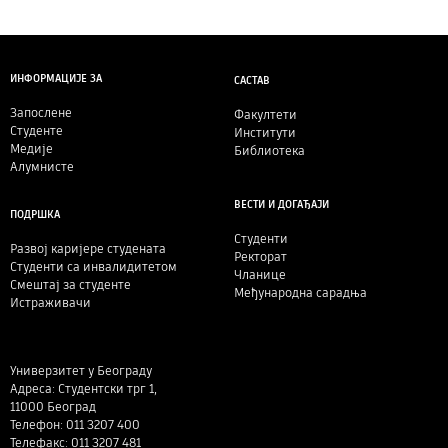
ИНФОРМАЦИЈЕ ЗА
САСТАВ
Запослене
Факултети
Студенте
Институти
Медије
Библиотека
Алумнисте
ВЕСТИ И ДОГАЂАЈИ
ПОДРШКА
Студенти
Развој каријере студената
Ректорат
Студенти са инвалидитетом
Чланице
Смештај за студенте
Међународна сарадња
Истраживачи
Универзитет у Београду
Адреса: Студентски трг 1,
11000 Београд
Телефон: 011 3207 400
Телефакс: 011 3207 481