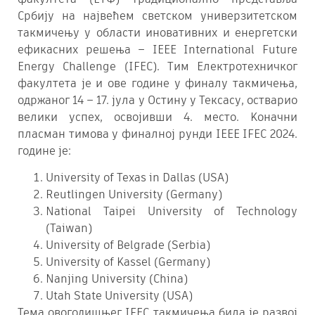
Србију на највећем светском универзитетском
такмичењу у области иновативних и енергетски
ефикасних решења – IEEE International Future
Energy Challenge (IFEC). Тим Електротехничког
факултета је и ове године у финалу такмичења,
одржаног 14 – 17. јула у Остину у Тексасу, остварио
велики успех, освојивши 4. место. Kоначни
пласман тимова у финалној рунди IEEE IFEC 2024.
године је:
University of Texas in Dallas (USA)
Reutlingen University (Germany)
National Taipei University of Technology
(Taiwan)
University of Belgrade (Serbia)
University of Kassel (Germany)
Nanjing University (China)
Utah State University (USA)
Тема овогодишњег IFEC такмичења била је развој