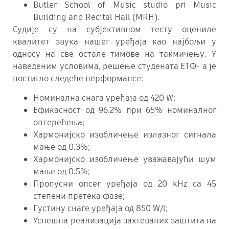
Butler School of Music studio pri Music
Building and Recital Hall (MRH).
Судије су на субјективном тесту оцениле
квалитет звука нашег уређаја као најбољи у
односу на све остале тимове на такмичењу. У
наведеним условима, решење студената ЕТФ- а је
постигло следеће перформансе:
Номинална снага уређаја од 420 W;
Ефикасност од 96.2% при 65% номиналног
оптерећења;
Хармонијско изобличење излазног сигнала
мање од 0.3%;
Хармонијско изобличење уважавајући шум
мање од 0.5%;
Пропусни опсег уређаја од 20 kHz са 45
степени претека фазе;
Густину снаге уређаја од 850 W/l;
Успешна реализација захтеваних заштита на