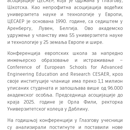
асоцијације ЦЕСАЕР, која је одржана у Глазгову,
Шкотска. Као непрофитна асоцијација водећих
универзитета науке и технологије у Европи,
ЦЕСАЕР је основана 1990. године, са седиштем у
Аренбергу, Лувен, Белгија. Ово академско
удружење у чланству има 55 универзитета науке
и технологије у 25 земаља Европе и шире.
Конференција европских школа за напредно
инжењерско образовање и истраживање –
Conference of European Schools for Advanced
Engineering Education and Research CESAER, кроз
своје институције чланице има преко 1,1 милион
уписаних студената и запошљава више од 96.000
академског особља. Председница асоцијације до
краја 2025. године је Орла Фили, ректорка
Универзитетског колеџа у Даблину.
На годишњој конференцији у Глазгову учесници
су анализирали постигнуте и поставили нове