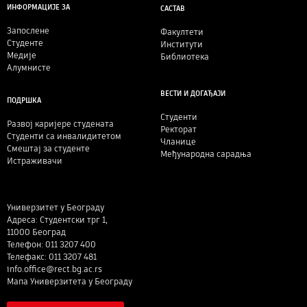
ИНФОРМАЦИЈЕ ЗА
САСТАВ
Запослене
Факултети
Студенте
Институти
Медије
Библиотека
Алумнисте
ВЕСТИ И ДОГАЂАЈИ
ПОДРШКА
Студенти
Развој каријере студената
Ректорат
Студенти са инвалидитетом
Чланице
Смештај за студенте
Међународна сарадња
Истраживачи
Универзитет у Београду
Адреса: Студентски трг 1,
11000 Београд
Телефон: 011 3207 400
Телефакс: 011 3207 481
info.office@rect.bg.ac.rs
Мапа Универзитета у Београду