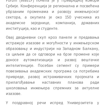
Forum (WBELF) почела је у Привредној комори
Србије. Конференција је регионална и посвећена
убрзаним променама и развоју инжењерског
сектора, а окупила је око 150 учесника из
академске заједнице, компанија, државних
институција, као и студенте.
Овај дводневни скуп кроз панеле и предавања
истражује изазове и могућности у инжењерском
образовању и индустрији на Западном Балкану,
са циљем да се одговори на брзе промене које
доносе аутоматизација и развој вештачке
интелигенције. Посебан сегмент су примери
повезивања академских програма са потребама
привреде, развој истраживачких пројеката и
прилагођавање наставних планова ради
школовања инжењера спремних за актуелне
изазове.
У поздравној речи испред Универзитета у