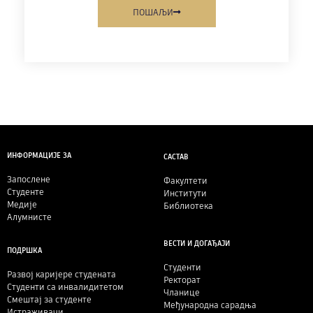
ПОШАЉИ
ИНФОРМАЦИЈЕ ЗА
САСТАВ
Запослене
Факултети
Студенте
Институти
Медије
Библиотека
Алумнисте
ВЕСТИ И ДОГАЂАЈИ
ПОДРШКА
Студенти
Развој каријере студената
Ректорат
Студенти са инвалидитетом
Чланице
Смештај за студенте
Међународна сарадња
Истраживачи