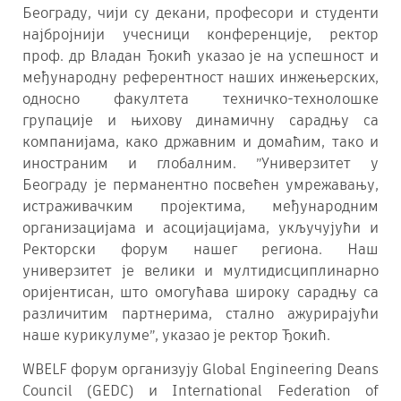
Београду, чији су декани, професори и студенти
најбројнији учесници конференције, ректор
проф. др Владан Ђокић указао је на успешност и
међународну референтност наших инжењерских,
односно факултета техничко-технолошке
групације и њихову динамичну сарадњу са
компанијама, како државним и домаћим, тако и
иностраним и глобалним. ”Универзитет у
Београду је перманентно посвећен умрежавању,
истраживачким пројектима, међународним
организацијама и асоцијацијама, укључујући и
Ректорски форум нашег региона. Наш
универзитет је велики и мултидисциплинарно
оријентисан, што омогућава широку сарадњу са
различитим партнерима, стално ажурирајући
наше курикулуме”, указао је ректор Ђокић.
WBELF форум организују Global Engineering Deans
Council (GEDC) и International Federation of