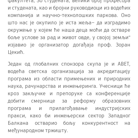
факултета, 30 студената, велики број професора
и студената, као и бројни руководиоци из водећих
компанија и научно-технолошких паркова. Оно
што нас је окупило је иста жеља– да изградимо
окружење у којем ће наша деца моћи да остваре
боље услове за рад и живот овде, у својој земљи”
изјавио је организатор догађаја проф. Зоран
Цекић.
Један од глобалних спонзора скупа је и ABET,
водећа светска организација за акредитацију
програма из области примењених и природних
наука, рачунарства и инжењеринга. Учесници ће
кроз закључке и препоруке са конференције
добити смернице за реформу образовних
програма и прилагођавање индустријских
пракси, како би инжењерски сектор Западног
Балкана остварио бољу конкурентност на
међународном тржишту.