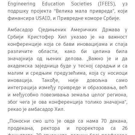
Engineering Education Societies (IFEES), уз
подршку пројекта ”Велика мала привреда“, који
финансира USAID, и Привредне коморе Србије.
Амбасадор Сједињених Америчких Држава у
Србији Кристофер Хил указао је на важност
конференције која се бави иновацијама и спаја
различите области, како би целина била
значајнија од њених делова. „Важно је и да
академска заједница буде у тесној сарадњи и са
малим и средњим предузећима, која су носиоци
иновација. Такође, није довољна само
интеграција између привреде и образовања, већ
и међусобно повезивања земаља целог региона,
због чега је ова конференција толико значајна“,
рекао је амбасадор Хил.
„Поносни смо што је овде са нама 70 декана,
продекана, ректора и проректора са 26