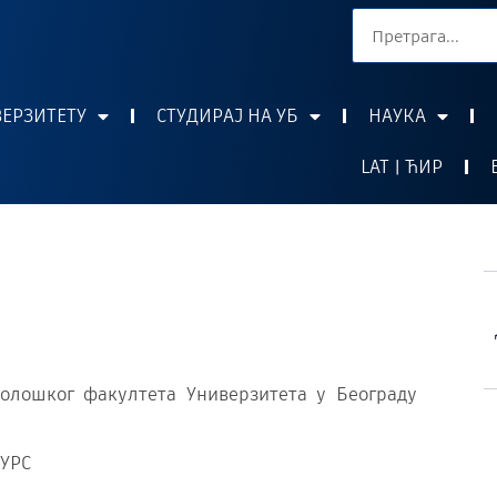
ВЕРЗИТЕТУ
СТУДИРАЈ НА УБ
НАУКА
LAT | ЋИР
иолошког факултета Универзитета у Београду
УРС