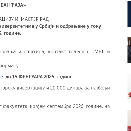
ВАН ЂАЈА»
АЦИЈУ И МАСТЕР РАД
ниверзитетима у Србији
и одбрањене у току
. године.
ановања и општина, контакт телефон, ЈМБГ и
 формату
rs
до 15.ФЕБРУАРА 2026
.
године
рску дисертацију и 20.000 динара за најбољи
факултета, крајем септембра 2026. године, на