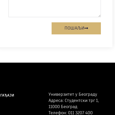
ПОШАЉИ
Универзитет у Београду
ОГАЂАЈИ
Адреса: Студентски трг 1,
11000 Београд
Телефон: 011 3207 400