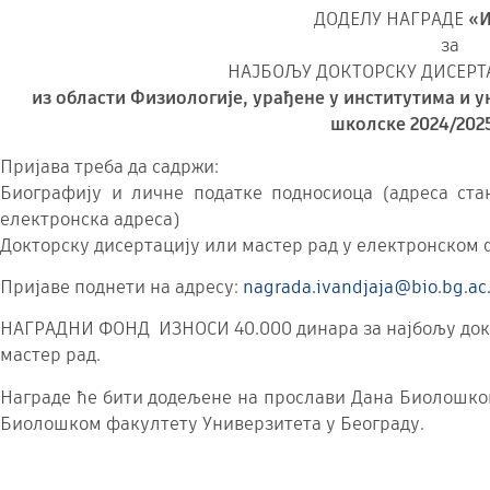
ДОДЕЛУ НАГРАДЕ
«И
за
НАЈБОЉУ ДОКТОРСКУ ДИСЕРТ
из области Физиологије, урађене у институтима и у
школске 2024/2025
Пријава треба да садржи:
Биографију и личне податке подносиоца (адреса ст
електронска адреса)
Докторску дисертацију или мастер рад у електронском
Пријаве поднети на адресу:
nagrada.ivandjaja@bio.bg.ac.
НАГРАДНИ ФОНД ИЗНОСИ 40.000 динара за најбољу докто
мастер рад.
Награде ће бити додељене на прослави Дана Биолошког 
Биолошком факултету Универзитета у Београду.