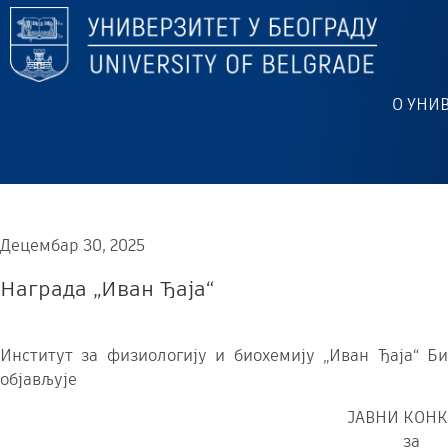
О УНИ
Децембар 30, 2025
Награда „Иван Ђаја“
Институт за физиологију и биохемију „Иван Ђаја“ Б
објављује
ЈАВНИ КОНК
за