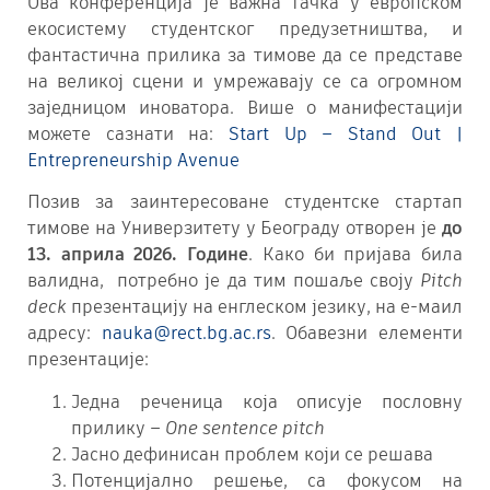
Ова конференција је важна тачка у европском
екосистему студентског предузетништва, и
фантастична прилика за тимове да се представе
на великој сцени и умрежавају се са огромном
заједницом иноватора. Више о манифестацији
можете сазнати на:
Start Up – Stand Out |
Entrepreneurship Avenue
Позив за заинтересоване студентске стартап
тимове на Универзитету у Београду отворен је
до
13
.
априла
202
6
. Године
. Како би пријава била
валидна, потребно је да тим пошаље своју
Pitch
deck
презентацију на енглеском језику, на е-маил
адресу:
nauka@rect.bg.ac.rs
. Обавезни елементи
презентације:
Једна реченица која описује пословну
прилику –
One sentence pitch
Јасно дефинисан проблем који се решава
Потенцијално решење, са фокусом на