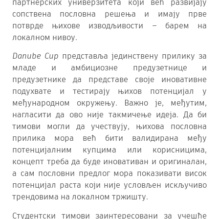
партнерских универзитета који већ развијају
сопствена пословна решења и имају прве
потврде њихове изводљивости – барем на
локалном нивоу.
Danube Cup
представља јединствену прилику за
младе и амбициозне предузетнице и
предузетнике да представе своје иновативне
подухвате и тестирају њихов потенцијал у
међународном окружењу. Важно је, међутим,
нагласити да ово није такмичење идеја. Да би
тимови могли да учествују, њихова пословна
прилика мора већ бити валидирана међу
потенцијалним купцима или корисницима,
концепт треба да буде иновативан и оригиналан,
а сам пословни предлог мора показивати висок
потенцијал раста који није условљен искључиво
трендовима на локалном тржишту.
Студентски тимови заинтересовани за учешће