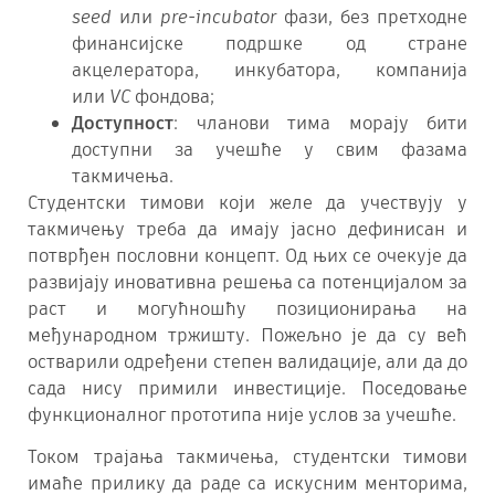
seed
или
pre-incubator
фази, без претходне
финансијске подршке од стране
акцелератора, инкубатора, компанија
или
VC
фондова;
Доступност
: чланови тима морају бити
доступни за учешће у свим фазама
такмичења.
Студентски тимови који желе да учествују у
такмичењу треба да имају јасно дефинисан и
потврђен пословни концепт. Од њих се очекује да
развијају иновативна решења са потенцијалом за
раст и могућношћу позиционирања на
међународном тржишту. Пожељно је да су већ
остварили одређени степен валидације, али да до
сада нису примили инвестиције. Поседовање
функционалног прототипа није услов за учешће.
Током трајања такмичења, студентски тимови
имаће прилику да раде са искусним менторима,