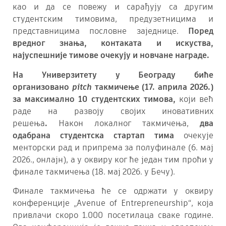
као и да се повежу и сарађују са другим
студентским тимовима, предузетницима и
представницима пословне заједнице.
Поред
вредног знања, контаката и искуства,
најуспешније тимове очекују и новчане награде.
На Универзитету у Београду биће
организовано
pitch
такмичење (17. априла 2026.)
за максимално 10 студентских тимова,
који већ
раде на развоју својих иновативних
решења
.
Након локалног такмичења,
два
одабрана студентска стартап тима
очекује
менторски рад и припрема за полуфинале (6. мај
2026., онлајн), а у оквиру ког ће један тим проћи у
финале такмичења (18. мај 2026. у Бечу).
Финале такмичења ће се одржати у оквиру
конференције „Avenue of Entrepreneurship“, која
привлачи скоро 1.000 посетилаца сваке године.