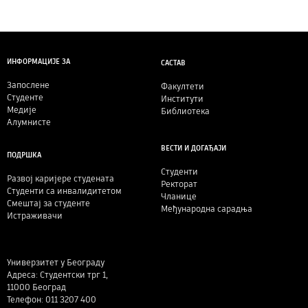
ИНФОРМАЦИЈЕ ЗА
САСТАВ
Запослене
Факултети
Студенте
Институти
Медије
Библиотека
Алумнисте
ВЕСТИ И ДОГАЂАЈИ
ПОДРШКА
Студенти
Развој каријере студената
Ректорат
Студенти са инвалидитетом
Чланице
Смештај за студенте
Међународна сарадња
Истраживачи
Универзитет у Београду
Адреса: Студентски трг 1,
11000 Београд
Телефон: 011 3207 400