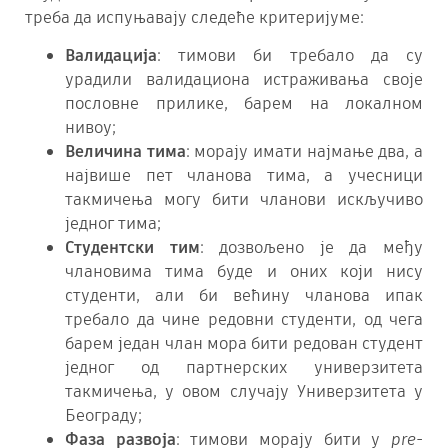
треба да испуњавају следеће критеријуме:
Валидација
: тимови би требало да су
урадили валидациона истраживања своје
пословне прилике, барем на локалном
нивоу;
Величина тима
: морају имати најмање два, а
највише пет чланова тима, а учесници
такмичења могу бити чланови искључиво
једног тима;
Студентски тим
: дозвољено је да међу
члановима тима буде и оних који нису
студенти, али би већину чланова ипак
требало да чине редовни студенти, од чега
барем један члан мора бити редован студент
једног од партнерских универзитета
такмичења, у овом случају Универзитета у
Београду;
Фаза развоја
: тимови морају бити у
pre-