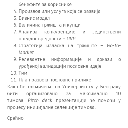
бенефите за кориснике
Производ или услуга која се развија
Бизнис модел
Величина тржишта и купци
Анализа конкуренције и Јединствени
предлог вредности –
UVP
Стратегија изласка на тржиште –
Go-to-
Market
Релевантне информације и докази о
урађеној валидацији пословне идеје
Тим
План развоја пословне прилике
Како ће такмичење на Универзитету у Београду
бити организовано за максимално 10
тимова,
Pitch deck
презентације ће помоћи у
процесу иницијалне селекције тимова.
Срећно!