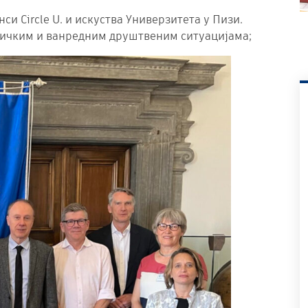
си Circle U. и искуства Универзитета у Пизи.
итичким и ванредним друштвеним ситуацијама;