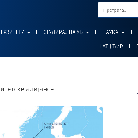
ВЕРЗИТЕТУ
СТУДИРАЈ НА УБ
НАУКА
LAT | ЋИР
итетске алијансе