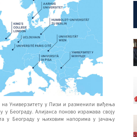
се на Универзитету у Пизи и разменили виђења
у у Београду. Алијанса поново изражава своју
ета у Београду у њиховим напорима у јачању