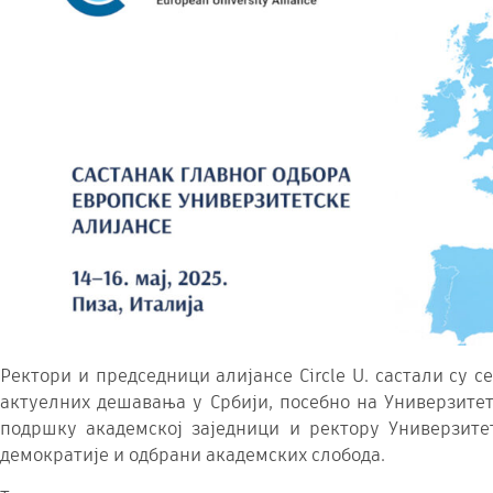
Ректори и председници алијансе Circle U. састали су 
актуелних дешавања у Србији, посебно на Универзитет
подршку академској заједници и ректору Универзит
демократије и одбрани академских слобода.