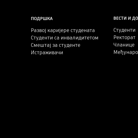
ВЕСТИ И Д
ПОДРШКА
Студенти
Развој каријере студената
Ректорат
Студенти са инвалидитетом
Чланице
Смештај за студенте
Међунаро
Истраживачи