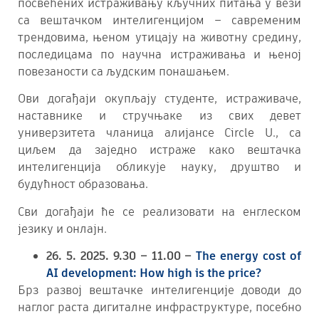
посвећених истраживању кључних питања у вези
са вештачком интелигенцијом – савременим
трендовима, њеном утицају на животну средину,
последицама по научна истраживања и њеној
повезаности са људским понашањем.
Ови догађаји окупљају студенте, истраживаче,
наставнике и стручњаке из свих девет
универзитета чланица алијансе Circle U., са
циљем да заједно истраже како вештачка
интелигенција обликује науку, друштво и
будућност образовања.
Сви догађаји ће се реализовати на енглеском
језику и онлајн.
26. 5. 2025. 9.30 – 11.00 –
The energy cost of
AI development: How high is the price?
Брз развој вештачке интелигенције доводи до
наглог раста дигиталне инфраструктуре, посебно