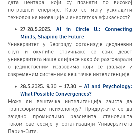
дата центара, који су познати по високој
потрошњи енергије. Како се могу ускладити
технолошке иновације и енергетска ефикасност?
27-28.5.2025.
AI in Circle U.: Connecting
Minds, Shaping the Future
Универзитет у Београду организује дводневни
скуп и окупиће стручњаке са свих девет
универзитета наше алијансе како би разговарали
о јединственим изазовима који се јављају у
савременим системима вештачке интелигенције.
28.5.2025. 9.30 – 17.30 –
AI and Psychology:
What Possible Convergences?
Може ли вештачка интелигенција заиста да
трансформише психологију? Придружите се да
заједно промислимо различита становишта
током ове сесије у организацији Универзитета
Париз-Сите.