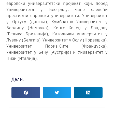
европски универзитетски пројекат који, поред
Универзитета у Београду, чине следећи
престижни европски универзитети: Универзитет
у Орхусу (Данска), Хумболтов Универзитет у
Берлину (Немачка), Кингс Колеџ у Лондону
(Велика Британија), Католички универзитет у
Лувену (Белгија), Универзитет у Ослу (Норвешка),
Универзитет Париз-Сите (Француска),
Универзитет у Бечу (Аустрија) и Универзитет у
Пизи (Италија).
Дели: