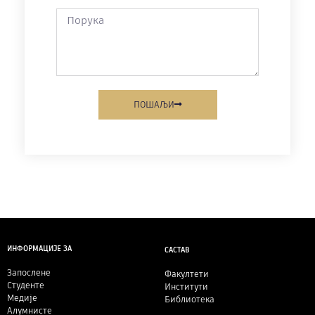
ПОШАЉИ
ИНФОРМАЦИЈЕ ЗА
САСТАВ
Запослене
Факултети
Студенте
Институти
Медије
Библиотека
Алумнисте