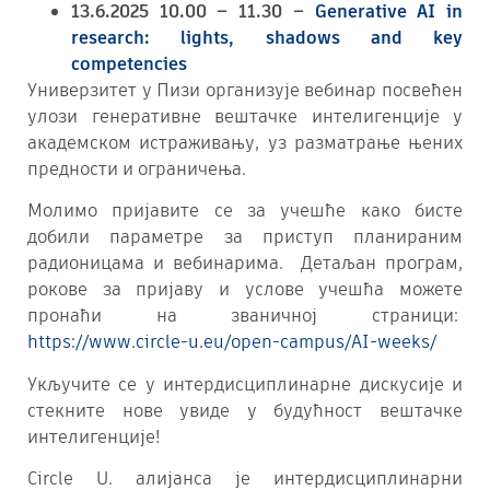
13.6.2025 10.00 – 11.30 –
Generative AI in
research: lights, shadows and key
competencies
Универзитет у Пизи организује вебинар посвећен
улози генеративне вештачке интелигенције у
академском истраживању, уз разматрање њених
предности и ограничења.
Молимо пријавите се за учешће како бисте
добили параметре за приступ планираним
радионицама и вебинарима. Детаљан програм,
рокове за пријаву и услове учешћа можете
пронаћи на званичној страници:
https://www.circle-u.eu/open-campus/AI-weeks/
Укључите се у интердисциплинарне дискусије и
стекните нове увиде у будућност вештачке
интелигенције!
Circle U. алијанса је интердисциплинарни