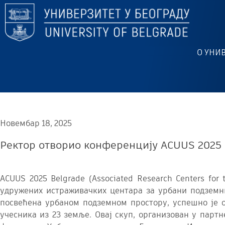
О УНИ
Новембар 18, 2025
Ректор отворио конференцију ACUUS 2025 
ACUUS 2025 Belgrade (Associated Research Centers fo
удружених истраживачких центара за урбани подземни
посвећена урбаном подземном простору, успешно је о
учесника из 23 земље. Овај скуп, организован у партн