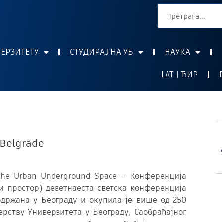
ВЕРЗИТЕТУ
СТУДИРАЈ НА УБ
НАУКА
LAT | ЋИР
Belgrade
r the Urban Underground Space – Конференциja
 простор) деветнаеста светска конференција
држана у Београду и окупила је више од 250
ерству Универзитета у Београду, Саобраћајног