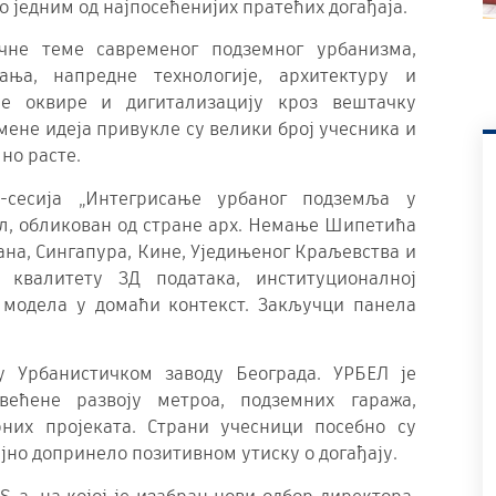
о једним од најпосећенијих пратећих догађаја.
чне теме савременог подземног урбанизма,
ања, напредне технологије, архитектуру и
не оквире и дигитализацију кроз вештачку
ене идеја привукле су велики број учесника и
но расте.
-сесија „Интегрисање урбаног подземља у
л, обликован од стране арх. Немање Шипетића
ана, Сингапура, Кине, Уједињеног Краљевства и
 квалитету 3Д података, институционалној
 модела у домаћи контекст. Закључци панела
у Урбанистичком заводу Београда. УРБЕЛ је
већене развоју метроа, подземних гаража,
них пројеката. Страни учесници посебно су
ајно допринело позитивном утиску о догађају.