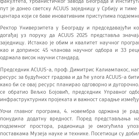
факултета, Урбанистичког завода Београда и Институт
пут је донео светску ACUUS заједницу у Србију и тим
центара који се баве иновативним приступима подземн
Ректор Универзитета у Београду и председавајући ко
догађај уз поруку да ACUUS 2025 представља знача
заједницу. Истакао је обим и квалитет научног програ
као и допринос 45 чланова научног одбора и 33 реце
одржала висок научни стандард.
Председник ACUUS-а, проф. Димитрис Калиампакос, нагл
ресурс за будућност градова и да ће улога ACUUS-а бит
како би се овај ресурс планирао одговорно и дугорочн
се обратио Вељко Бојовић, председник Управног одбо
инфраструктурних пројеката и важност сарадње између
Уочи главног програма, 4. новембра одржана је ра
понудила додатну вредност. Поред представљања н
подземног простора, радионица је омогућила упо
поставкама Музеја науке и технике. Посетиоци су доби