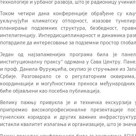
технологије и урбаног развоја, што је радионицу учинил
Током четири дана конференције обрађене су кљу
укључујући климатску отпорност, изазове тунелир
планирање подземних структура, безбедност, прав
интелигенцију. Интердисциплинарност и динамика разм
потврдиле да интересовање за подземни простор глобал
Један од најзапаженијих програма била је панел
институционалну праксу“ одржана у Сава Центру. Пане
и проф. Данила Фуружџића, окупио је стручњаке из Јап
Србије. Разговарало се о регулаторним оквирима,
координацији и могућностима преноса међународних
биће објављени као посебна публикација.
Велику пажњу привукла је и техничка екскурзија 
припремио високопрофесионалне презентације пос
тунелских коридора и других важних инфраструктур
истакли квалитет излагања и организације, што је знач