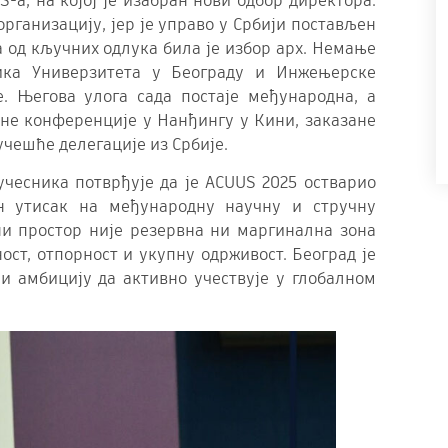
а, на којој је изабран нови одбор директора.
организацију, јер је управо у Србији постављен
а од кључних одлука била је избор арх. Немање
ика Универзитета у Београду и Инжењерске
е. Његова улога сада постаје међународна, а
не конференције у Нанђингу у Кини, заказане
 учешће делегације из Србије.
учесника потврђује да је ACUUS 2025 остварио
ан утисак на међународну научну и стручну
ни простор није резервна ни маргинална зона
ост, отпорност и укупну одрживост. Београд је
 и амбицију да активно учествује у глобалном