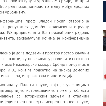
а за архитектуру и урбанизам Србије, по први
е Београд позиционирао на мапу међународних
ом урбанизму.
нференције, проф. Владан Ђокић, отворио је
јан тренутак за домаћу академску и стручну
ма, 192 пријављена и 105 прихваћених радова,
нзента, захваљујући којима је конференција
асио је да је подземни простор постао кључни
и све важнија у повезивању различитих сектора
о. У име Инжењерске коморе Србије присутнима
ра ИКС, који је подсетио на значај домаћих
 инжењера, истраживача и институција.
дионица у Палати науке, која је учесницима
ајмодернијих истраживачких поља у области
знавање са историјским здањем и сталним
ли јединствен поглед на испреплетаност науке,