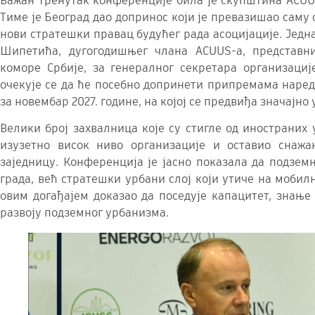
Важан тренутак конференције била је скупштина ACUUS-
Тиме је Београд дао допринос који је превазишао саму 
нови стратешки правац будућег рада асоцијације. Једн
Шипетића, дугогодишњег члана ACUUS-а, представн
коморе Србије, за генералног секретара организациј
очекује се да ће посебно допринети припремама наред
за новембар 2027. године, на којој се предвиђа значајно
Велики број захвалница које су стигле од иностраних 
изузетно висок ниво организације и оставио снаж
заједницу. Конференција је јасно показала да подзем
града, већ стратешки урбани слој који утиче на мобилн
овим догађајем доказао да поседује капацитет, знање
развоју подземног урбанизма.