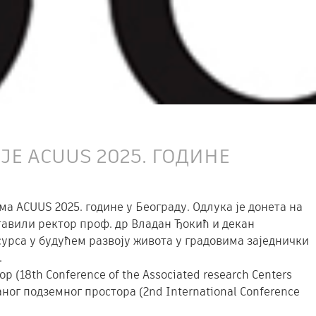
Е ACUUS 2025. ГОДИНЕ
 ACUUS 2025. године у Београду. Одлука је донета на
тавили ректор проф. др Владан Ђокић и декан
урса у будућем развоју живота у градовима заједнички
.
(18th Conference of the Associated research Centers
ог подземног простора (2nd International Conference