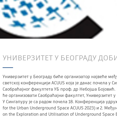
УНИВЕРЗИТЕТ У БЕОГРАДУ ДОБ
Универзитет у Београду биће организатор највеће међ
светској конференцији ACUUS која је данас почела у 
Саобраћајног факултета УБ проф. др Небојша Бојовић.
ће организовати Саобраћајни факултет, Универзитет у 
У Сингапуру је са радом почела 18. Конференција удруж
for the Urban Underground Space ACUUS 2023) и 2. Међ
on the Exploration and Utilisation of Underground Space