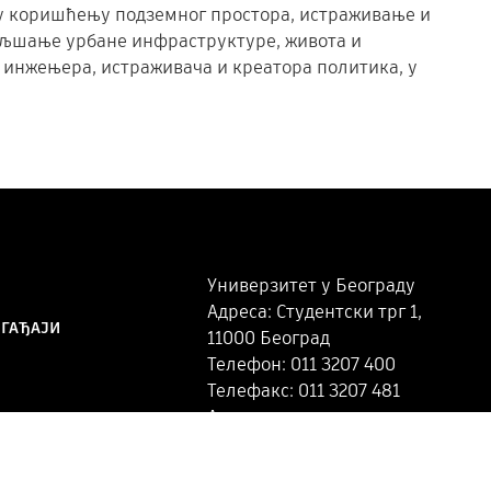
е у коришћењу подземног простора, истраживање и
бољшање урбане инфраструктуре, живота и
, инжењера, истраживача и креатора политика, у
Универзитет у Београду
Адреса: Студентски трг 1,
ОГАЂАЈИ
11000 Београд
Телефон: 011 3207 400
Телефакс: 011 3207 481
Адреса за доставу поште:
Студентски трг 1, 11102 Београд
дна сарадња
3