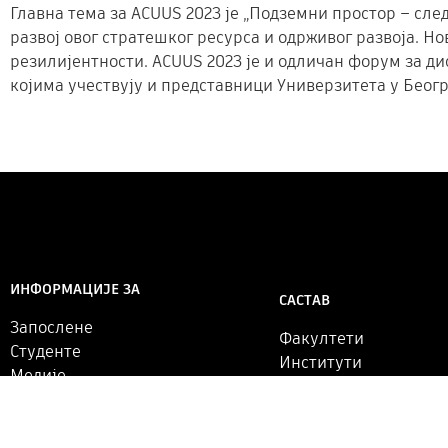
Главна тема за ACUUS 2023 је „Подземни простор – сл
развој овог стратешког ресурса и одрживог развоја. 
резилијентности. ACUUS 2023 је и одличан форум за ди
којима учествују и представници Универзитета у Беогр
ИНФОРМАЦИЈЕ ЗА
САСТАВ
Запослене
Факултети
Студенте
Институти
Медије
Библиотека
Алумнисте
Увид јавности