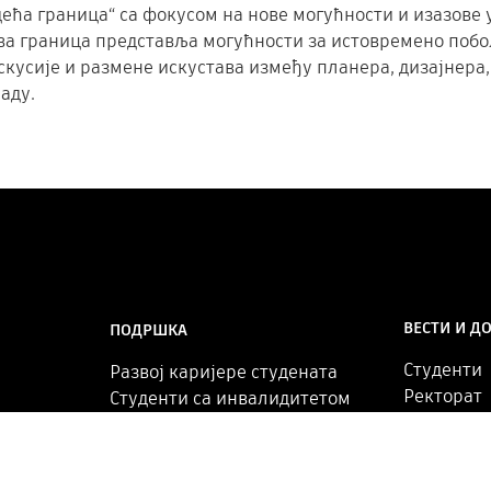
едећа граница“ са фокусом на нове могућности и изазов
Нова граница представља могућности за истовремено по
скусије и размене искустава између планера, дизајнера
аду.
ВЕСТИ И Д
ПОДРШКА
Студенти
Развој каријере студената
Ректорат
Студенти са инвалидитетом
Чланице
Смештај за студенте
Међунаро
Истраживачи