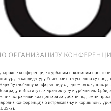
ИО ОРГАНИЗАЦИЈУ КОНФЕРЕНЦИЈ
ународне конференције о урбаним подземним просторима
Сингапуру, а кандидатуру Универзитета успешно су предс
 Највећу глобалну конференцију о једном од кључних рес
Београду и Институт за архитектуру и урбанизам Србије
ених истраживачких центара за урбани подземни простор 
ународна конференција о истраживању и коришћењу урбан
 EUUS-2).