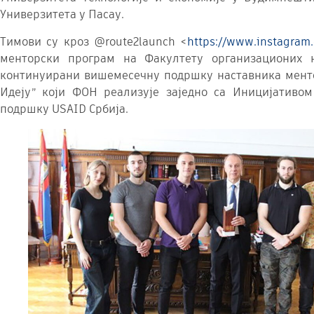
Универзитета у Пасау.
Тимови су кроз @route2launch <
https://www.instagram
менторски програм на Факултету oрганизационих н
континуирани вишемесечну подршку наставника ментор
Идеју” који ФОН реализује заједно са Иницијативо
подршку USAID Србија.