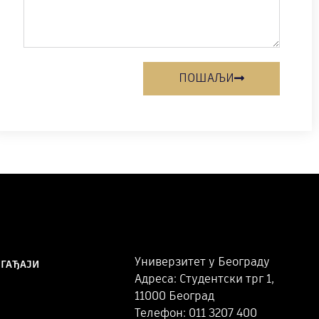
ПОШАЉИ
Универзитет у Београду
ОГАЂАЈИ
Адреса: Студентски трг 1,
11000 Београд
Телефон: 011 3207 400