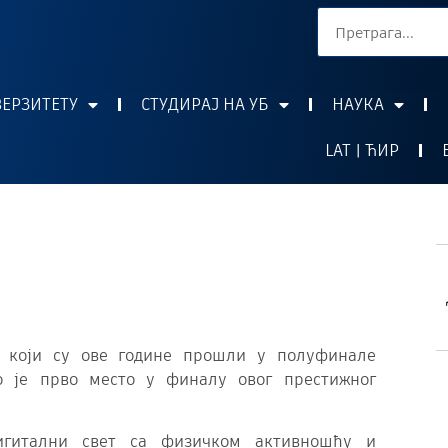
ВЕРЗИТЕТУ
СТУДИРАЈ НА УБ
НАУКА
LAT | ЋИР
ду који су ове године прошли у полуфинале
ио је прво место у финалу овог престижног
дигитални свет са физичком активношћу и