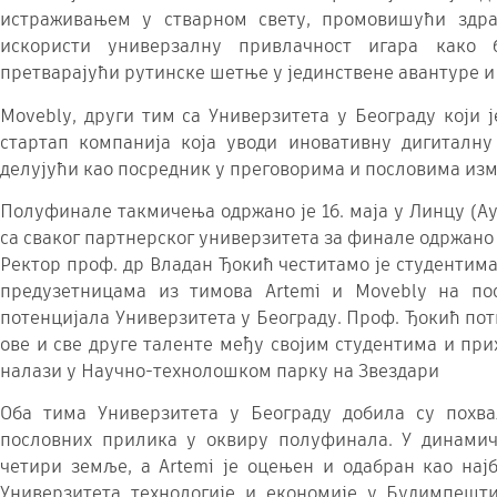
истраживањем у стварном свету, промовишући здра
искористи универзалну привлачност игара како 
претварајући рутинске шетње у јединствене авантуре и
Movebly, други тим са Универзитета у Београду који 
стартап компанија која уводи иновативну дигиталн
делујући као посредник у преговорима и пословима изм
Полуфинале такмичења одржано је 16. маја у Линцу (Аус
са сваког партнерског универзитета за финале одржано 
Ректор проф. др Владан Ђокић честитамо је студентим
предузетницама из тимова Artemi и Movebly на по
потенцијала Универзитета у Београду. Проф. Ђокић пот
ове и све друге таленте међу својим студентима и при
налази у Научно-технолошком парку на Звездари
Оба тима Универзитета у Београду добила су похва
пословних прилика у оквиру полуфинала. У динами
четири земље, а Artemi је оцењен и одабран као најб
Универзитета технологије и економије у Будимпешти