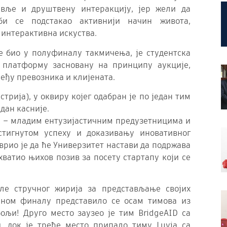
вље и друштвену интеракцију, јер жели да
би се подстакао активнији начин живота,
 интерактивна искуства.
је био у полуфиналу такмичења, је студентска
у платформу засновану на принципу аукције,
еђу превозника и клијената.
трија), у оквиру којег одабран је по један тим
дан касније.
а – младим ентузијастичним предузетницима и
стигнутом успеху и доказивању иновативног
врио је да ће Универзитет настави да подржава
хватио њихов позив за посету стартапу који се
ле стручног жирија за представљање својих
чном финалу представило се осам тимова из
ољи! Друго место заузео је тим BridgeAID са
, док је треће место припало тиму Luvia са