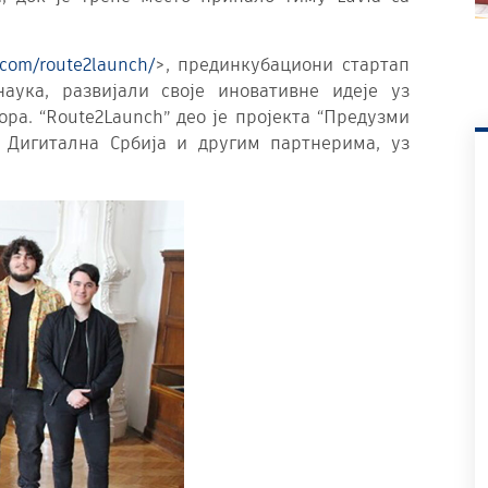
.com/route2launch/
>, прединкубациони стартап
аука, развијали своје иновативне идеје уз
а. “Route2Launch” део је пројекта “Предузми
м Дигитална Србија и другим партнерима, уз