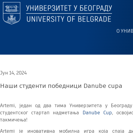
О УНИ
Јун 14, 2024
Наши студенти победници Danube cupa
Artemi, један од два тима Универзитета у Београ
студентског стартап надметања
Danube Cup
, освој
такмичења!
Artemi је иновативна мобилна игра која спаја 